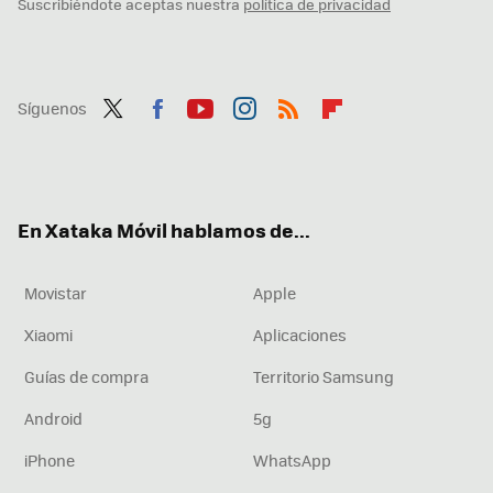
Suscribiéndote aceptas nuestra
política de privacidad
Síguenos
Twit
Fac
You
Inst
RSS
Flip
ter
ebo
tub
agr
boa
ok
e
am
rd
En Xataka Móvil hablamos de...
Movistar
Apple
Xiaomi
Aplicaciones
Guías de compra
Territorio Samsung
Android
5g
iPhone
WhatsApp