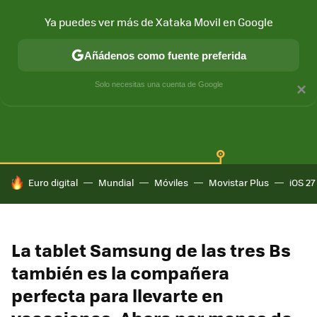
Ya puedes ver más de Xataka Movil en Google
Añádenos como fuente preferida
SAMSUNG GALAXY
ONE UI
GALAXY AI
Solo necesitas una cuenta de Google
×
HOY SE HABLA DE
Euro digital
Mundial
Móviles
Movistar Plus
iOS 27
La tablet Samsung de las tres Bs
también es la compañera
perfecta para llevarte en