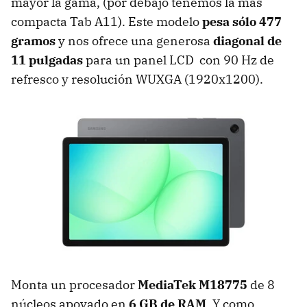
mayor la gama, (por debajo tenemos la más
compacta Tab A11). Este modelo
pesa sólo 477
gramos
y nos ofrece una generosa
diagonal de
11 pulgadas
para un panel LCD con 90 Hz de
refresco y resolución WUXGA (1920x1200).
Monta un procesador
MediaTek M18775
de 8
núcleos apoyado en
6 GB de RAM
. Y como