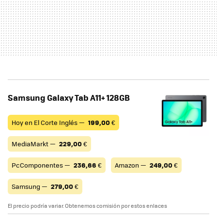
Samsung Galaxy Tab A11+ 128GB
Hoy en El Corte Inglés —
199,00
€
MediaMarkt —
229,00
€
PcComponentes —
236,66
€
Amazon —
249,00
€
Samsung —
279,00
€
El precio podría variar. Obtenemos comisión por estos enlaces