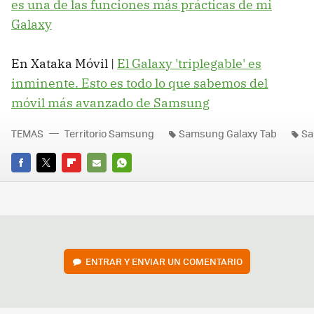
es una de las funciones más prácticas de mi
Galaxy
En Xataka Móvil |
El Galaxy 'triplegable' es
inminente. Esto es todo lo que sabemos del
móvil más avanzado de Samsung
TEMAS
Territorio Samsung
Samsung Galaxy Tab
S
FACEBOOK
TWITTER
FLIPBOARD
E-
WHATSAPP
MAIL
ENTRAR Y ENVIAR UN COMENTARIO