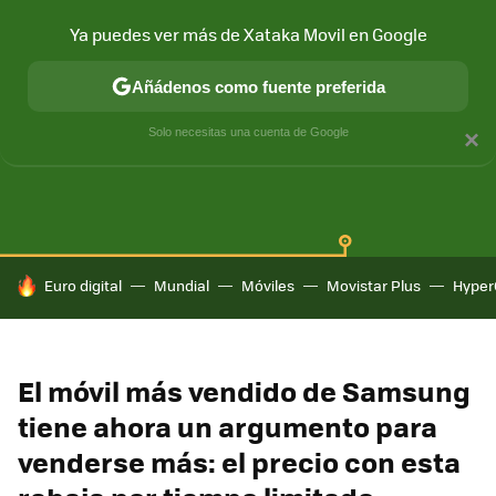
Ya puedes ver más de Xataka Movil en Google
Añádenos como fuente preferida
SAMSUNG GALAXY
ONE UI
GALAXY AI
Solo necesitas una cuenta de Google
×
HOY SE HABLA DE
Euro digital
Mundial
Móviles
Movistar Plus
Hyper
El móvil más vendido de Samsung
tiene ahora un argumento para
venderse más: el precio con esta