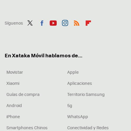
Síguenos
Twit
Fac
You
Inst
RSS
Flip
ter
ebo
tub
agr
boa
ok
e
am
rd
En Xataka Móvil hablamos de...
Movistar
Apple
Xiaomi
Aplicaciones
Guías de compra
Territorio Samsung
Android
5g
iPhone
WhatsApp
Smartphones Chinos
Conectividad y Redes