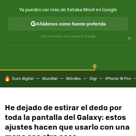
Ya puedes ver más de Xataka Movil en Google
Añádenos como fuente preferida
SAMSUNG GALAXY
ONE UI
GALAXY AI
Solo necesitas una cuenta de Google
×
HOY SE HABLA DE
Euro digital
Mundial
Móviles
Digi
iPhone 18 Pro
He dejado de estirar el dedo por
toda la pantalla del Galaxy: estos
ajustes hacen que usarlo con una