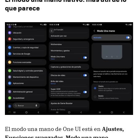
que parece
El modo una mano de One UI está en
Ajustes,
Funciones avanzadas, Modo una mano
.