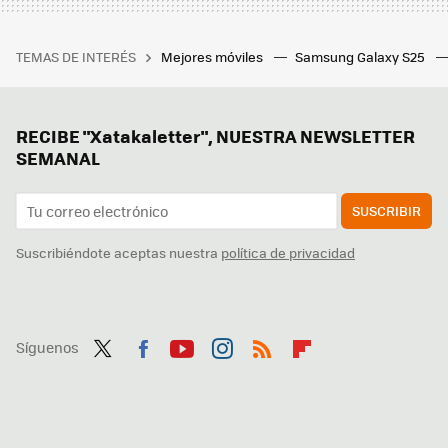
TEMAS DE INTERÉS
Mejores móviles
Samsung Galaxy S25
RECIBE "Xatakaletter", NUESTRA NEWSLETTER
SEMANAL
SUSCRIBIR
Suscribiéndote aceptas nuestra
política de privacidad
Síguenos
Twit
Fac
You
Inst
RSS
Flip
ter
ebo
tub
agr
boa
ok
e
am
rd