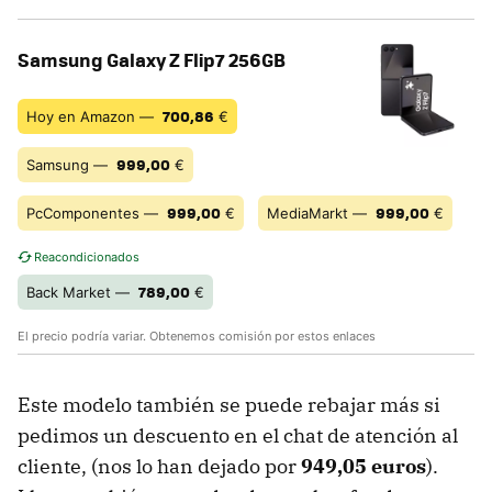
Samsung Galaxy Z Flip7 256GB
700,86
Hoy en Amazon —
€
999,00
Samsung —
€
999,00
999,00
PcComponentes —
€
MediaMarkt —
€
Reacondicionados
789,00
Back Market —
€
El precio podría variar. Obtenemos comisión por estos enlaces
Este modelo también se puede rebajar más si
pedimos un descuento en el chat de atención al
cliente, (nos lo han dejado por
949,05 euros
).