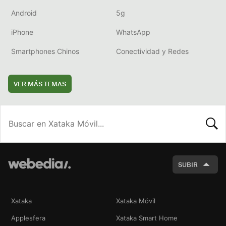
Android
5g
iPhone
WhatsApp
Smartphones Chinos
Conectividad y Redes
VER MÁS TEMAS
BUSCA
SUBIR
Xataka
Xataka Móvil
Applesfera
Xataka Smart Home