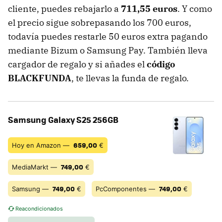
cliente, puedes rebajarlo a
711,55 euros
. Y como
el precio sigue sobrepasando los 700 euros,
todavía puedes restarle 50 euros extra pagando
mediante Bizum o Samsung Pay. También lleva
cargador de regalo y si añades el
código
BLACKFUNDA
, te llevas la funda de regalo.
Samsung Galaxy S25 256GB
659,00
Hoy en Amazon —
€
749,00
MediaMarkt —
€
749,00
749,00
Samsung —
€
PcComponentes —
€
Reacondicionados