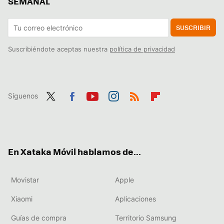
SEMANAL
SUSCRIBIR
Suscribiéndote aceptas nuestra
política de privacidad
Síguenos
Twit
Fac
You
Inst
RSS
Flip
ter
ebo
tub
agr
boa
ok
e
am
rd
En Xataka Móvil hablamos de...
Movistar
Apple
Xiaomi
Aplicaciones
Guías de compra
Territorio Samsung