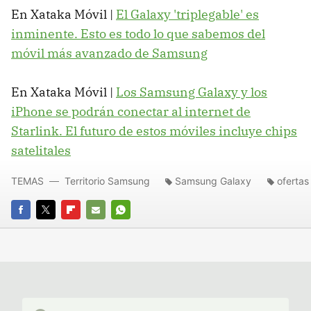
En Xataka Móvil |
El Galaxy 'triplegable' es
inminente. Esto es todo lo que sabemos del
móvil más avanzado de Samsung
En Xataka Móvil |
Los Samsung Galaxy y los
iPhone se podrán conectar al internet de
Starlink. El futuro de estos móviles incluye chips
satelitales
TEMAS
Territorio Samsung
Samsung Galaxy
ofertas
FACEBOOK
TWITTER
FLIPBOARD
E-
WHATSAPP
MAIL