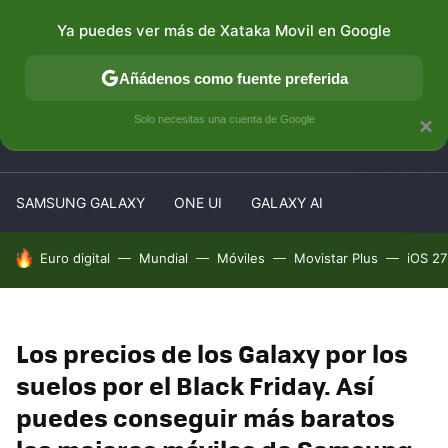
Ya puedes ver más de Xataka Movil en Google
MENÚ
NUEVO
Añádenos como fuente preferida
Solo necesitas una cuenta de Google
×
PATROCINA
SAMSUNG GALAXY
ONE UI
GALAXY AI
HOY SE HABLA DE
Euro digital
Mundial
Móviles
Movistar Plus
iOS 27
Los precios de los Galaxy por los
suelos por el Black Friday. Así
puedes conseguir más baratos