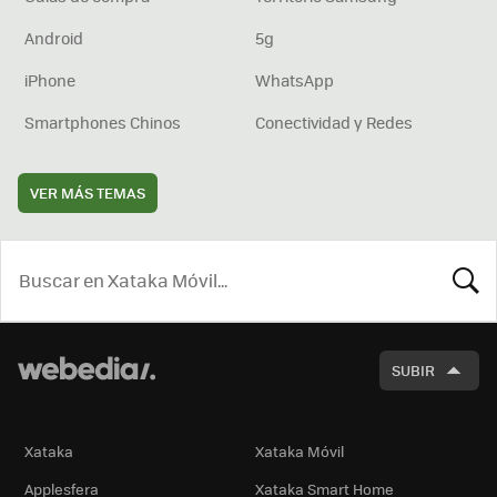
Android
5g
iPhone
WhatsApp
Smartphones Chinos
Conectividad y Redes
VER MÁS TEMAS
BUSCA
SUBIR
Xataka
Xataka Móvil
Applesfera
Xataka Smart Home