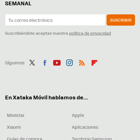
SEMANAL
SUSCRIBIR
Suscribiéndote aceptas nuestra
política de privacidad
Síguenos
Twit
Fac
You
Inst
RSS
Flip
ter
ebo
tub
agr
boa
ok
e
am
rd
En Xataka Móvil hablamos de...
Movistar
Apple
Xiaomi
Aplicaciones
Guías de compra
Territorio Samsung