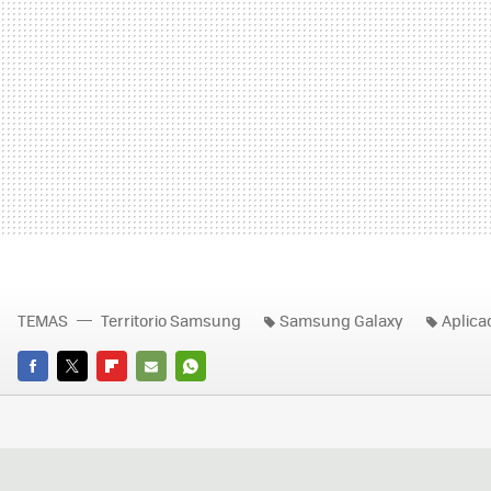
TEMAS
Territorio Samsung
Samsung Galaxy
Aplica
FACEBOOK
TWITTER
FLIPBOARD
E-
WHATSAPP
MAIL