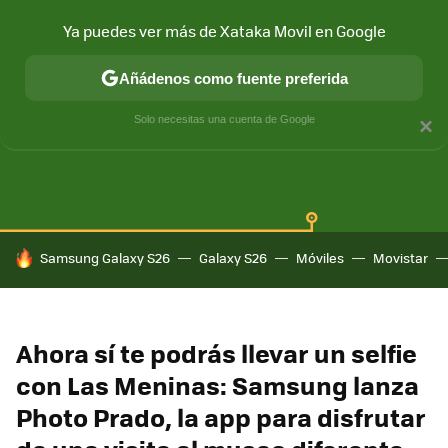
Ya puedes ver más de Xataka Movil en Google
Añádenos como fuente preferida
SAMSUNG GALAXY
ONE UI
GALAXY AI
Solo necesitas una cuenta de Google
×
HOY SE HABLA DE
Samsung Galaxy S26
Galaxy S26
Móviles
Movistar
Ahora sí te podrás llevar un selfie
con Las Meninas: Samsung lanza
Photo Prado, la app para disfrutar