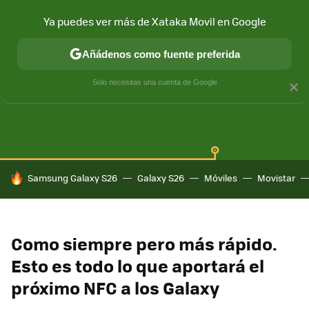
Ya puedes ver más de Xataka Movil en Google
Añádenos como fuente preferida
SAMSUNG GALAXY
ONE UI
GALAXY AI
Solo necesitas una cuenta de Google
×
HOY SE HABLA DE
Samsung Galaxy S26
Galaxy S26
Móviles
Movistar
Como siempre pero más rápido.
Esto es todo lo que aportará el
próximo NFC a los Galaxy