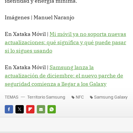
identidad y energía mínima.
Imágenes | Manuel Naranjo
En Xataka Móvil |
Mi móvil ya no soporta nuevas
actualizaciones: qué significa y qué puede pasar
si lo sigues usando
En Xataka Móvil |
Samsung lanza la
actualización de diciembre: el nuevo parche de
seguridad comienza a llegar a los Galaxy
TEMAS
Territorio Samsung
NFC
Samsung Galaxy
FACEBOOK
TWITTER
FLIPBOARD
E-
WHATSAPP
MAIL