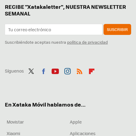
RECIBE "Xatakaletter", NUESTRA NEWSLETTER
SEMANAL
SUSCRIBIR
Suscribiéndote aceptas nuestra
política de privacidad
Síguenos
Twit
Fac
You
Inst
RSS
Flip
ter
ebo
tub
agr
boa
ok
e
am
rd
En Xataka Móvil hablamos de...
Movistar
Apple
Xiaomi
Aplicaciones