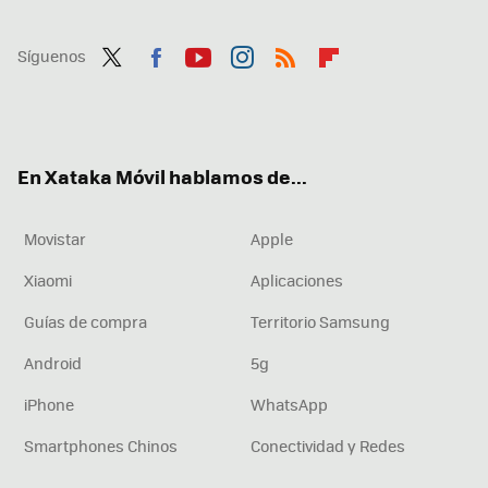
Síguenos
Twit
Fac
You
Inst
RSS
Flip
ter
ebo
tub
agr
boa
ok
e
am
rd
En Xataka Móvil hablamos de...
Movistar
Apple
Xiaomi
Aplicaciones
Guías de compra
Territorio Samsung
Android
5g
iPhone
WhatsApp
Smartphones Chinos
Conectividad y Redes