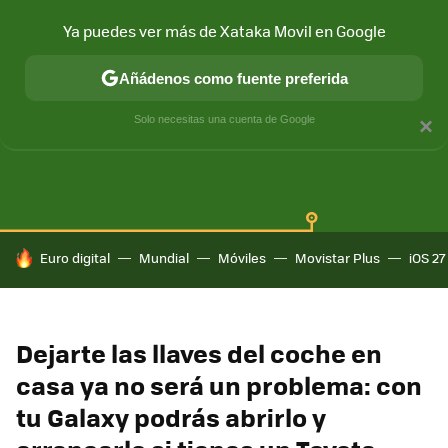
Ya puedes ver más de Xataka Movil en Google
Añádenos como fuente preferida
SAMSUNG GALAXY
ONE UI
GALAXY AI
Solo necesitas una cuenta de Google
×
HOY SE HABLA DE
Euro digital
Mundial
Móviles
Movistar Plus
iOS 27
Dejarte las llaves del coche en
casa ya no será un problema: con
tu Galaxy podrás abrirlo y