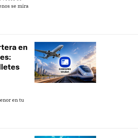
enos se mira
rtera en
es:
letes
enor en tu