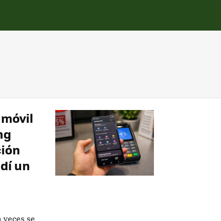
 móvil
ng
ción
dí un
a veces se