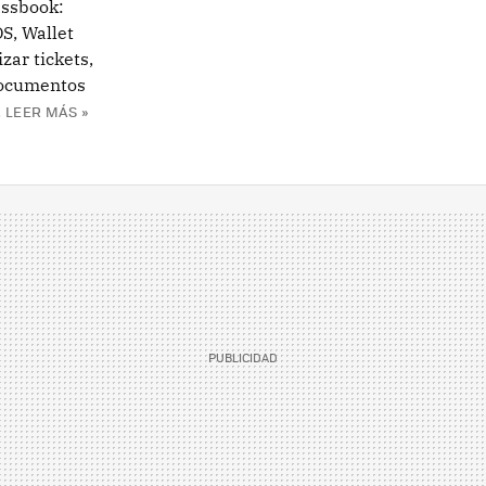
assbook:
S, Wallet
zar tickets,
documentos
.
LEER MÁS »