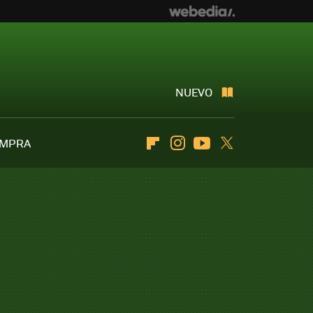
NUEVO
OMPRA
Flipboard
Instagram
Youtube
Twitter