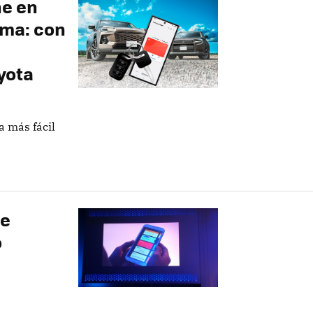
he en
ema: con
yota
a más fácil
de
o