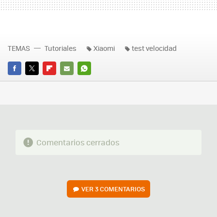
TEMAS
Tutoriales
Xiaomi
test velocidad
FACEBOOK
TWITTER
FLIPBOARD
E-
WHATSAPP
MAIL
Comentarios cerrados
VER
3 COMENTARIOS