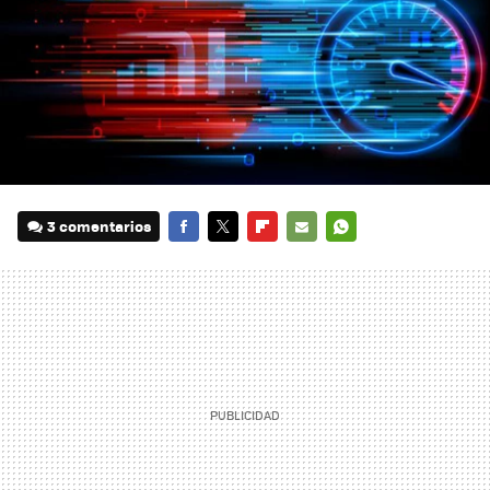
3 comentarios
FACEBOOK
TWITTER
FLIPBOARD
E-
WHATSAPP
MAIL