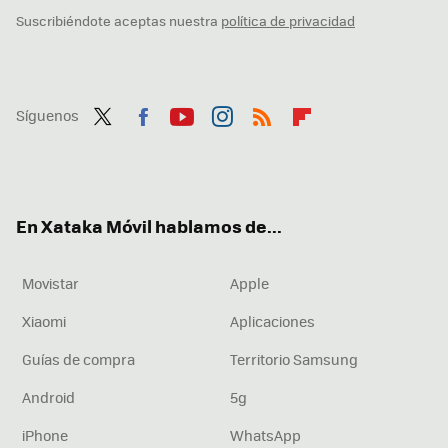
Suscribiéndote aceptas nuestra
política de privacidad
Síguenos
Twit
Fac
You
Inst
RSS
Flip
ter
ebo
tub
agr
boa
ok
e
am
rd
En Xataka Móvil hablamos de...
Movistar
Apple
Xiaomi
Aplicaciones
Guías de compra
Territorio Samsung
Android
5g
iPhone
WhatsApp