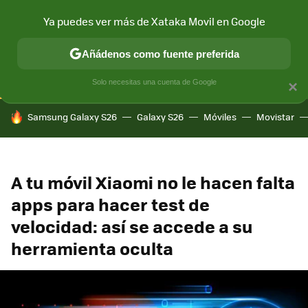
Ya puedes ver más de Xataka Movil en Google
CONECTIVIDAD
MÓVIL Y SOCIEDAD
APLICACIONES
COM
Añádenos como fuente preferida
Solo necesitas una cuenta de Google
×
HOY SE HABLA DE
Samsung Galaxy S26
Galaxy S26
Móviles
Movistar
A tu móvil Xiaomi no le hacen falta
apps para hacer test de
velocidad: así se accede a su
herramienta oculta