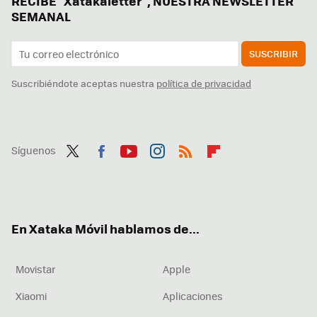
RECIBE "Xatakaletter", NUESTRA NEWSLETTER
SEMANAL
SUSCRIBIR
Suscribiéndote aceptas nuestra
política de privacidad
Síguenos
Twit
Fac
You
Inst
RSS
Flip
ter
ebo
tub
agr
boa
ok
e
am
rd
En Xataka Móvil hablamos de...
Movistar
Apple
Xiaomi
Aplicaciones