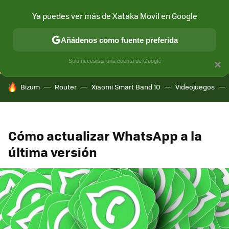
Ya puedes ver más de Xataka Movil en Google
CONECTIVIDAD
MÓVIL Y SOCIEDAD
APLICACIONES
COM
Añádenos como fuente preferida
Solo necesitas una cuenta de Google
×
HOY SE HABLA DE
Bizum
Router
Xiaomi Smart Band 10
Videojuegos
Cómo actualizar WhatsApp a la
última versión