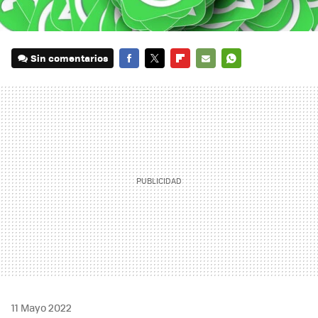
Sin comentarios
FACEBOOK
TWITTER
FLIPBOARD
E-
WHATSAPP
MAIL
11 Mayo 2022