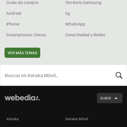
Guías de compra
Territorio Samsung
Android
5g
iPhone
WhatsApp
Smartphones Chinos
Conectividad y Redes
VER MÁS TEMAS
BUSCA
SUBIR
Xataka
Xataka Móvil