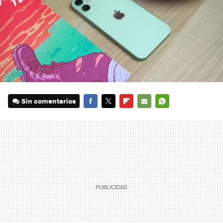
Sin comentarios
FACEBOOK
TWITTER
FLIPBOARD
E-
WHATSAPP
MAIL