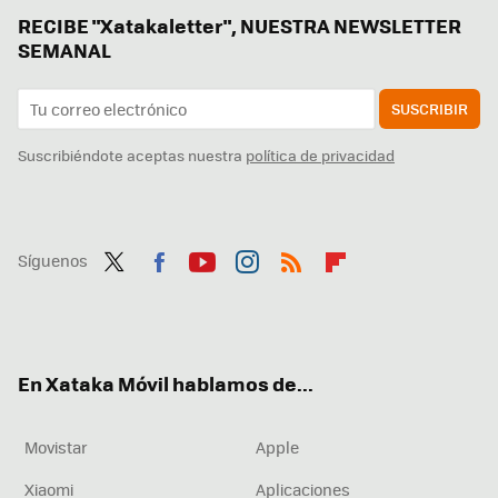
RECIBE "Xatakaletter", NUESTRA NEWSLETTER
SEMANAL
SUSCRIBIR
Suscribiéndote aceptas nuestra
política de privacidad
Síguenos
Twit
Fac
You
Inst
RSS
Flip
ter
ebo
tub
agr
boa
ok
e
am
rd
En Xataka Móvil hablamos de...
Movistar
Apple
Xiaomi
Aplicaciones