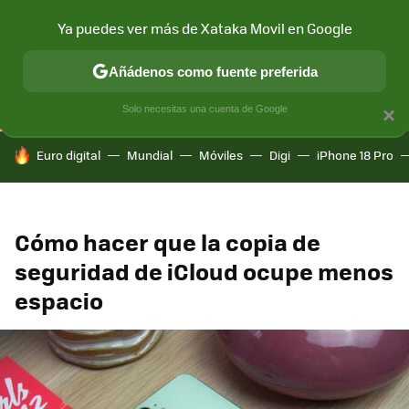
Ya puedes ver más de Xataka Movil en Google
CONECTIVIDAD
MÓVIL Y SOCIEDAD
APLICACIONES
COM
Añádenos como fuente preferida
Solo necesitas una cuenta de Google
×
HOY SE HABLA DE
Euro digital
Mundial
Móviles
Digi
iPhone 18 Pro
Cómo hacer que la copia de
seguridad de iCloud ocupe menos
espacio