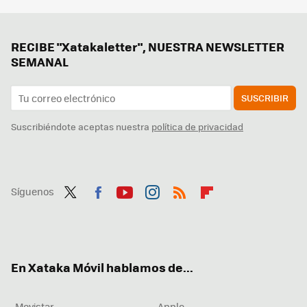
RECIBE "Xatakaletter", NUESTRA NEWSLETTER
SEMANAL
SUSCRIBIR
Suscribiéndote aceptas nuestra
política de privacidad
Síguenos
Twit
Fac
You
Inst
RSS
Flip
ter
ebo
tub
agr
boa
ok
e
am
rd
En Xataka Móvil hablamos de...
Movistar
Apple