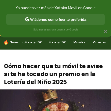
Ya puedes ver más de Xataka Movil en Google
CONECTIVIDAD
MÓVIL Y SOCIEDAD
APLICACIONES
COM
Añádenos como fuente preferida
Solo necesitas una cuenta de Google
×
HOY SE HABLA DE
Samsung Galaxy S26
Galaxy S26
Móviles
Movistar
Cómo hacer que tu móvil te avise
si te ha tocado un premio en la
Lotería del Niño 2025