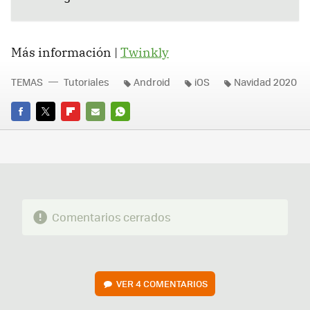
Más información |
Twinkly
TEMAS
Tutoriales
Android
iOS
Navidad 2020
FACEBOOK
TWITTER
FLIPBOARD
E-
WHATSAPP
MAIL
Comentarios cerrados
VER
4 COMENTARIOS