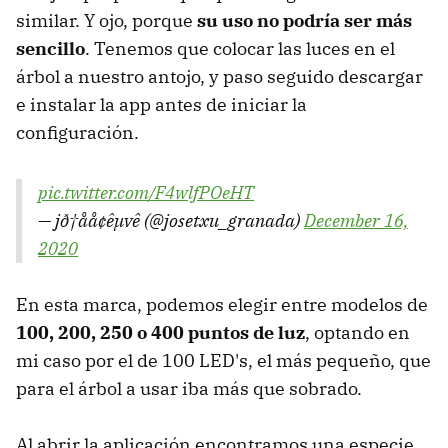
similar. Y ojo, porque
su uso no podría ser más
sencillo
. Tenemos que colocar las luces en el
árbol a nuestro antojo, y paso seguido descargar
e instalar la app antes de iniciar la
configuración.
pic.twitter.com/F4wlfPOeHT
— jð†åå¢êµvê (@josetxu_granada)
December 16,
2020
En esta marca, podemos elegir entre modelos de
100, 200, 250 o 400 puntos de luz
, optando en
mi caso por el de 100 LED's, el más pequeño, que
para el árbol a usar iba más que sobrado.
Al abrir la aplicación encontramos una especie