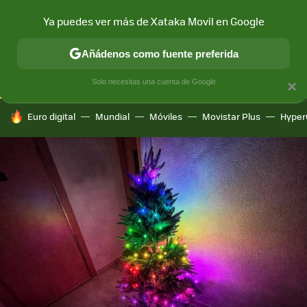
Ya puedes ver más de Xataka Movil en Google
CONECTIVIDAD
MÓVIL Y SOCIEDAD
APLICACIONES
COM
Añádenos como fuente preferida
Solo necesitas una cuenta de Google
×
HOY SE HABLA DE
Euro digital
Mundial
Móviles
Movistar Plus
Hyper