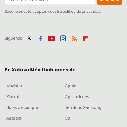
Suscribiéndote aceptas nuestra
política de privacidad
Síguenos
Twit
Fac
You
Inst
RSS
Flip
ter
ebo
tub
agr
boa
ok
e
am
rd
En Xataka Móvil hablamos de...
Movistar
Apple
Xiaomi
Aplicaciones
Guías de compra
Territorio Samsung
Android
5g