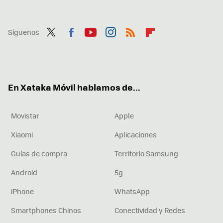
Síguenos
Twit
Fac
You
Inst
RSS
Flip
ter
ebo
tub
agr
boa
ok
e
am
rd
En Xataka Móvil hablamos de...
Movistar
Apple
Xiaomi
Aplicaciones
Guías de compra
Territorio Samsung
Android
5g
iPhone
WhatsApp
Smartphones Chinos
Conectividad y Redes