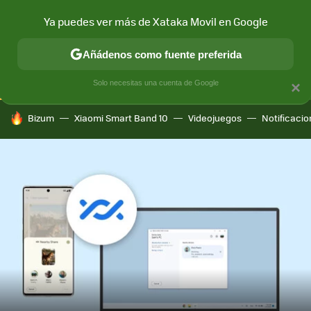
Ya puedes ver más de Xataka Movil en Google
CONECTIVIDAD
MÓVIL Y SOCIEDAD
APLICACIONES
COM
Añádenos como fuente preferida
Solo necesitas una cuenta de Google
×
HOY SE HABLA DE
Bizum
Xiaomi Smart Band 10
Videojuegos
Notificaci