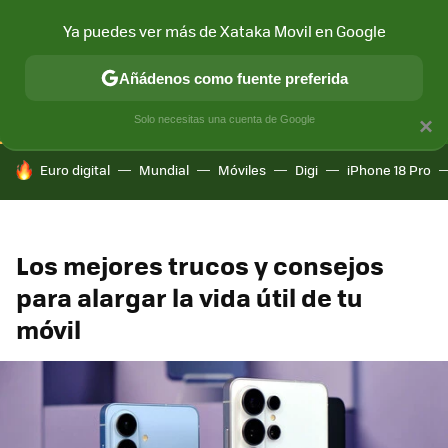
Ya puedes ver más de Xataka Movil en Google
CONECTIVIDAD
MÓVIL Y SOCIEDAD
APLICACIONES
COM
Añádenos como fuente preferida
Solo necesitas una cuenta de Google
×
HOY SE HABLA DE
Euro digital
Mundial
Móviles
Digi
iPhone 18 Pro
Los mejores trucos y consejos
para alargar la vida útil de tu
móvil