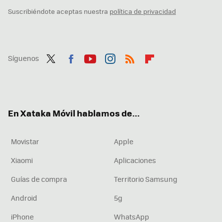
Suscribiéndote aceptas nuestra
política de privacidad
Síguenos
Twit
Fac
You
Inst
RSS
Flip
ter
ebo
tub
agr
boa
ok
e
am
rd
En Xataka Móvil hablamos de...
Movistar
Apple
Xiaomi
Aplicaciones
Guías de compra
Territorio Samsung
Android
5g
iPhone
WhatsApp