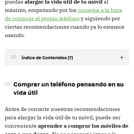
puedas
alargar la vida útil de tu móvil
al
máximo, empezando por los
consejos a la hora
de comprar el propio teléfono
y siguiendo por
ciertas recomendaciones cuando ya lo estamos
usando.
Índice de Contenidos (7)
Comprar un teléfono pensando en su vida útil
Comprar un teléfono pensando en su
Usa tu móvil con cabeza
vida útil
Cuidado con el calor
Cuanto más le exijas al teléfono, mayor desgaste
Antes de contarte nuestras recomendaciones
para alargar la vida útil de tu móvil, puede ser
No lleves la memoria interna al límite
conveniente
aprender a comprar los móviles de
Actualiza tu teléfono