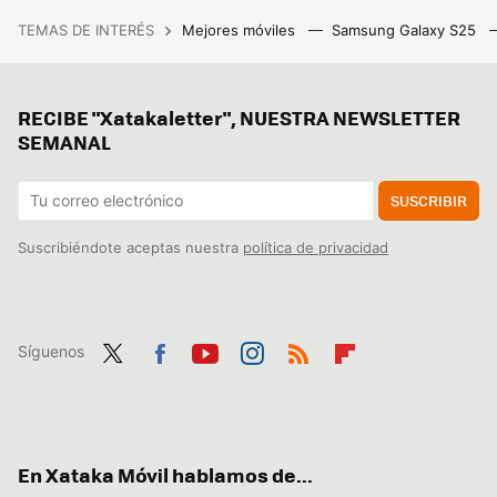
TEMAS DE INTERÉS
Mejores móviles
Samsung Galaxy S25
RECIBE "Xatakaletter", NUESTRA NEWSLETTER
SEMANAL
SUSCRIBIR
Suscribiéndote aceptas nuestra
política de privacidad
Síguenos
Twit
Fac
You
Inst
RSS
Flip
ter
ebo
tub
agr
boa
ok
e
am
rd
En Xataka Móvil hablamos de...