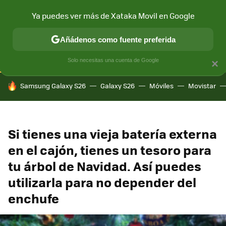
Ya puedes ver más de Xataka Movil en Google
CONECTIVIDAD
MÓVIL Y SOCIEDAD
APLICACIONES
COM
Añádenos como fuente preferida
Solo necesitas una cuenta de Google
×
HOY SE HABLA DE
Samsung Galaxy S26
Galaxy S26
Móviles
Movistar
Si tienes una vieja batería externa
en el cajón, tienes un tesoro para
tu árbol de Navidad. Así puedes
utilizarla para no depender del
enchufe