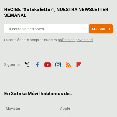
RECIBE "Xatakaletter", NUESTRA NEWSLETTER
SEMANAL
SUSCRIBIR
Suscribiéndote aceptas nuestra
política de privacidad
Síguenos
Twit
Fac
You
Inst
RSS
Flip
ter
ebo
tub
agr
boa
ok
e
am
rd
En Xataka Móvil hablamos de...
Movistar
Apple