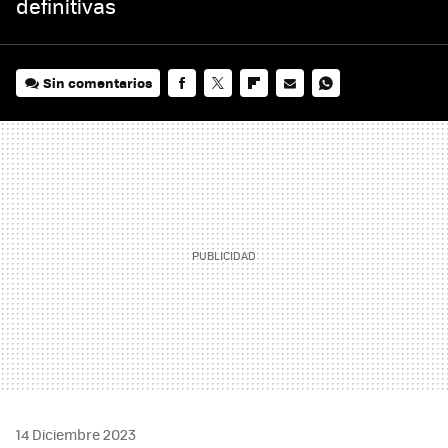
definitivas
Sin comentarios
FACEBOOK
TWITTER
FLIPBOARD
E-
WHATSAPP
MAIL
14 Diciembre 2023