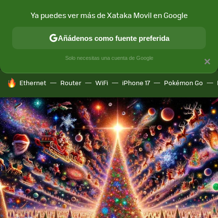
Ya puedes ver más de Xataka Movil en Google
MENÚ
NUEVO
Añádenos como fuente preferida
CONECTIVIDAD
MÓVIL Y SOCIEDAD
APLICACIONES
COM
Solo necesitas una cuenta de Google
×
HOY SE HABLA DE
Ethernet
Router
WiFi
iPhone 17
Pokémon Go