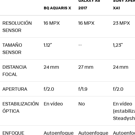
GALAXY A5
SONY XPER
BQ AQUARIS X
2017
XA1
RESOLUCIÓN
16 MPX
16 MPX
23 MPX
SENSOR
TAMAÑO
1.12"
--
1,23"
SENSOR
DISTANCIA
24 mm
27 mm
24 mm
FOCAL
APERTURA
f/2.0
f/1.9
f/2.0
ESTABILIZACIÓN
En vídeo
No
En vídeo
ÓPTICA
(estabili
Steadysh
ENFOQUE
Autoenfoque
Autoenfoque
Autoenfo