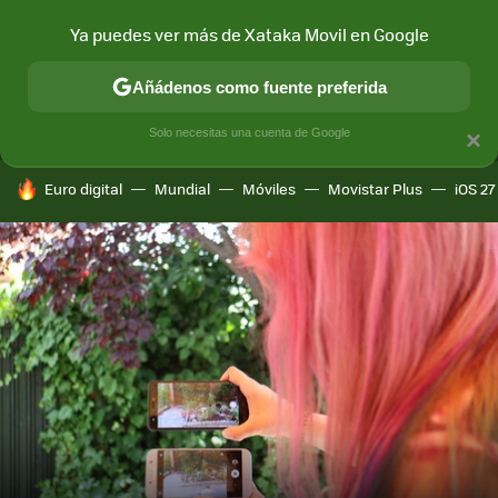
Ya puedes ver más de Xataka Movil en Google
MENÚ
NUEVO
Añádenos como fuente preferida
CONECTIVIDAD
MÓVIL Y SOCIEDAD
APLICACIONES
COM
Solo necesitas una cuenta de Google
×
HOY SE HABLA DE
Euro digital
Mundial
Móviles
Movistar Plus
iOS 27