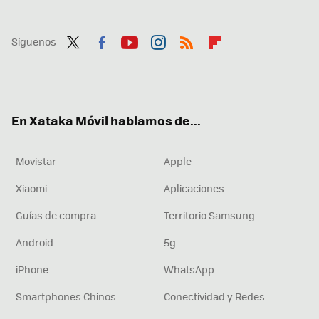
Síguenos
Twit
Fac
You
Inst
RSS
Flip
ter
ebo
tub
agr
boa
ok
e
am
rd
En Xataka Móvil hablamos de...
Movistar
Apple
Xiaomi
Aplicaciones
Guías de compra
Territorio Samsung
Android
5g
iPhone
WhatsApp
Smartphones Chinos
Conectividad y Redes