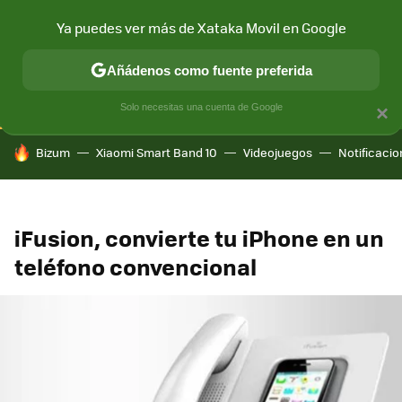
Ya puedes ver más de Xataka Movil en Google
CONECTIVIDAD
MÓVIL Y SOCIEDAD
APLICACIONES
COM
Añádenos como fuente preferida
Solo necesitas una cuenta de Google
×
HOY SE HABLA DE
Bizum
Xiaomi Smart Band 10
Videojuegos
Notificaci
iFusion, convierte tu iPhone en un
teléfono convencional