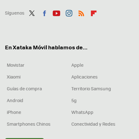
Síguenos
Twit
Fac
You
Inst
RSS
Flip
ter
ebo
tub
agr
boa
ok
e
am
rd
En Xataka Móvil hablamos de...
Movistar
Apple
Xiaomi
Aplicaciones
Guías de compra
Territorio Samsung
Android
5g
iPhone
WhatsApp
Smartphones Chinos
Conectividad y Redes