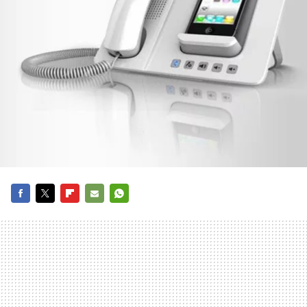
FACEBOOK
TWITTER
FLIPBOARD
E-
WHATSAPP
MAIL