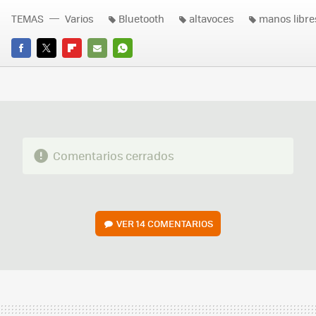
TEMAS
Varios
Bluetooth
altavoces
manos libre
FACEBOOK
TWITTER
FLIPBOARD
E-
WHATSAPP
MAIL
Comentarios cerrados
VER
14 COMENTARIOS