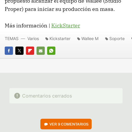
propuesto alcanzar el equipo de Wallee (Studio
Proper) para iniciar su producción en masa.
Más información |
KickStarter
TEMAS
Varios
Kickstarter
Wallee M
Soporte
FACEBOOK
TWITTER
FLIPBOARD
E-
WHATSAPP
MAIL
Comentarios cerrados
VER
9 COMENTARIOS