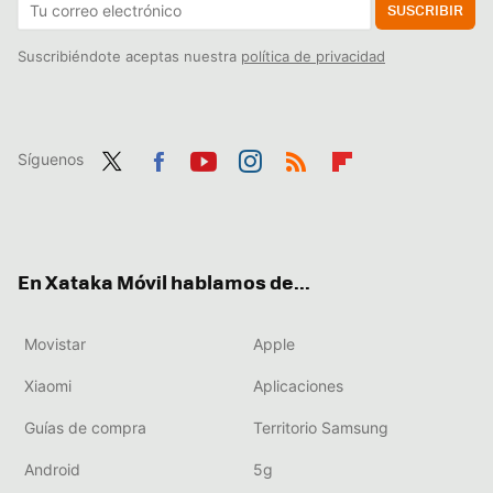
SUSCRIBIR
Suscribiéndote aceptas nuestra
política de privacidad
Síguenos
Twit
Fac
You
Inst
RSS
Flip
ter
ebo
tub
agr
boa
ok
e
am
rd
En Xataka Móvil hablamos de...
Movistar
Apple
Xiaomi
Aplicaciones
Guías de compra
Territorio Samsung
Android
5g