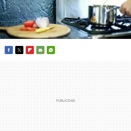
FACEBOOK
TWITTER
FLIPBOARD
E-
WHATSAPP
MAIL