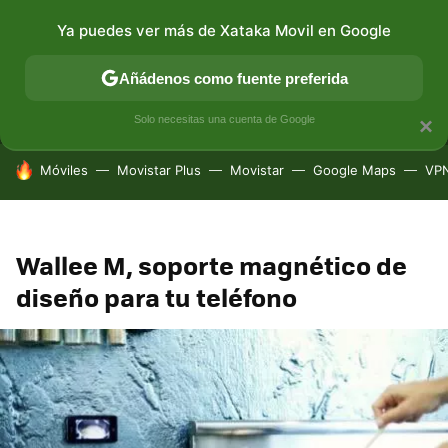
Ya puedes ver más de Xataka Movil en Google
MENÚ
NUEVO
Añádenos como fuente preferida
CONECTIVIDAD
MÓVIL Y SOCIEDAD
APLICACIONES
Solo necesitas una cuenta de Google
×
HOY SE HABLA DE
Móviles
Movistar Plus
Movistar
Google Maps
VP
Wallee M, soporte magnético de
diseño para tu teléfono