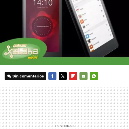
Sin comentarios
FACEBOOK
TWITTER
FLIPBOARD
E-
WHATSAPP
MAIL