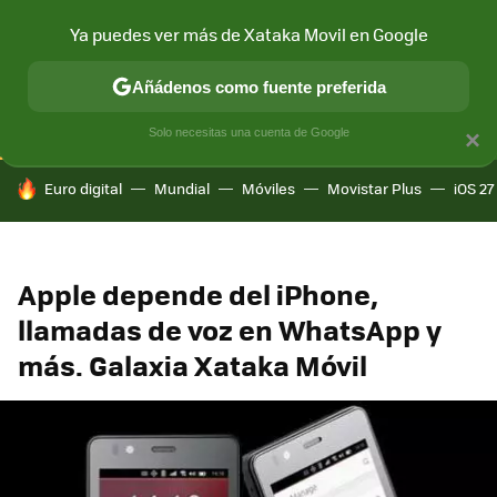
Ya puedes ver más de Xataka Movil en Google
CONECTIVIDAD
MÓVIL Y SOCIEDAD
APLICACIONES
COM
Añádenos como fuente preferida
Solo necesitas una cuenta de Google
×
HOY SE HABLA DE
Euro digital
Mundial
Móviles
Movistar Plus
iOS 27
Apple depende del iPhone,
llamadas de voz en WhatsApp y
más. Galaxia Xataka Móvil