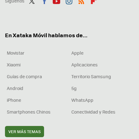
Síguenos
Twit
Fac
You
Inst
RSS
Flip
ter
ebo
tub
agr
boa
ok
e
am
rd
En Xataka Móvil hablamos de...
Movistar
Apple
Xiaomi
Aplicaciones
Guías de compra
Territorio Samsung
Android
5g
iPhone
WhatsApp
Smartphones Chinos
Conectividad y Redes
VER MÁS TEMAS