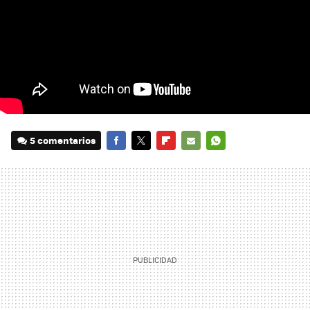
5 comentarios
FACEBOOK
TWITTER
FLIPBOARD
E-
WHATSAPP
MAIL