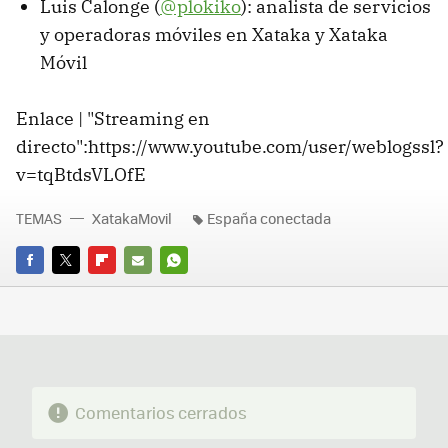
Luis Calonge (
@plokiko
): analista de servicios
y operadoras móviles en Xataka y Xataka
Móvil
Enlace | "Streaming en
directo":https://www.youtube.com/user/weblogssl?
v=tqBtdsVLOfE
TEMAS
XatakaMovil
España conectada
FACEBOOK
TWITTER
FLIPBOARD
E-
WHATSAPP
MAIL
Comentarios cerrados