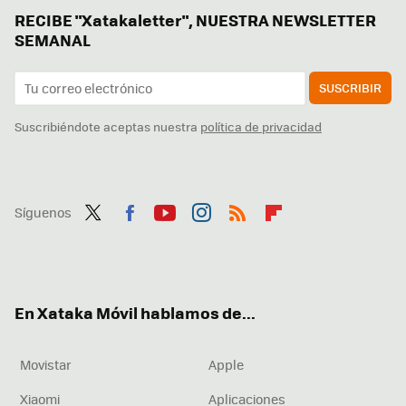
RECIBE "Xatakaletter", NUESTRA NEWSLETTER
SEMANAL
SUSCRIBIR
Suscribiéndote aceptas nuestra
política de privacidad
Síguenos
Twit
Fac
You
Inst
RSS
Flip
ter
ebo
tub
agr
boa
ok
e
am
rd
En Xataka Móvil hablamos de...
Movistar
Apple
Xiaomi
Aplicaciones