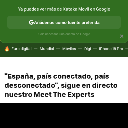
Ya puedes ver más de Xataka Movil en Google
CONECTIVIDAD
MÓVIL Y SOCIEDAD
APLICACIONES
COM
Añádenos como fuente preferida
Solo necesitas una cuenta de Google
×
HOY SE HABLA DE
Euro digital
Mundial
Móviles
Digi
iPhone 18 Pro
"España, país conectado, país
desconectado", sigue en directo
nuestro Meet The Experts