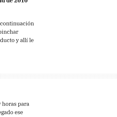
id de 2010
 continuación
 pinchar
ucto y allí le
9 horas para
legado ese