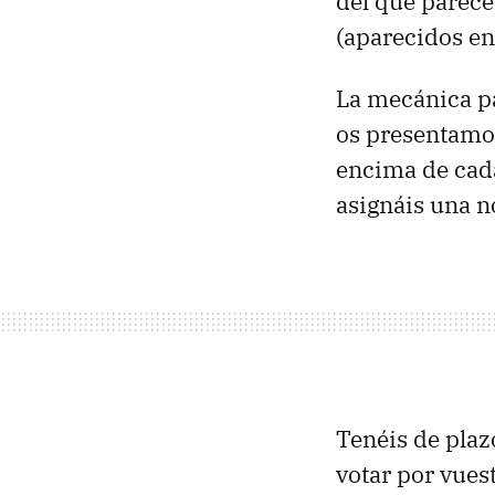
del que parece
(aparecidos en
La mecánica pa
os presentamos
encima de cada 
asignáis una n
Tenéis de plaz
votar por vuest