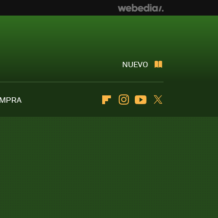
NUEVO
OMPRA
Flipboard
Instagram
Youtube
Twitter