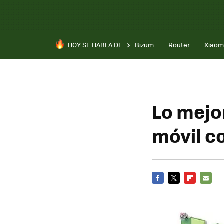
HOY SE HABLA DE
Bizum
Router
Xiaom
Lo mejo
móvil c
FACEBOOK
TWITTER
FLIPBOARD
E-
MAIL