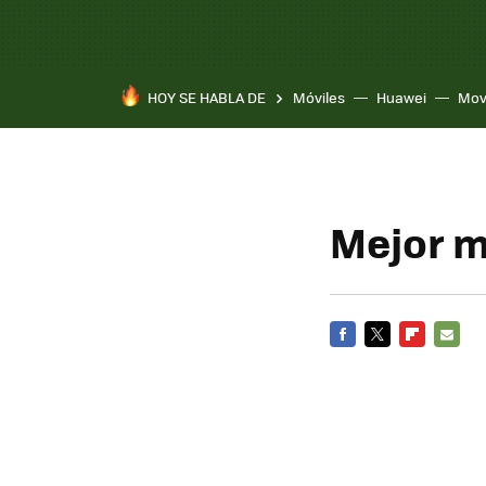
HOY SE HABLA DE
Móviles
Huawei
Mov
Mejor m
FACEBOOK
TWITTER
FLIPBOARD
E-
MAIL