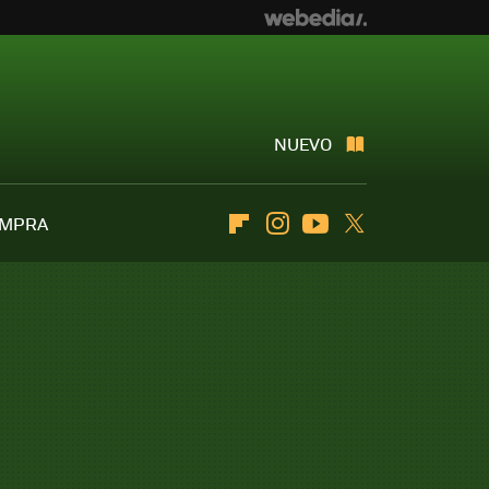
NUEVO
OMPRA
Flipboard
Instagram
Youtube
Twitter