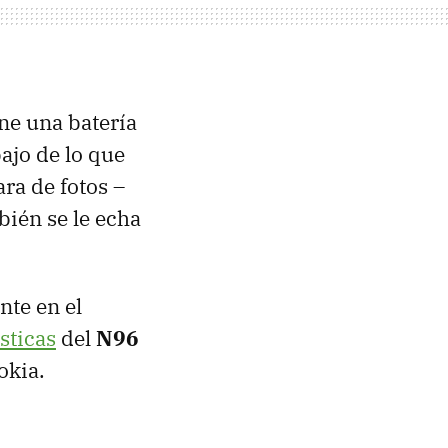
ene una batería
bajo de lo que
ra de fotos –
bién se le echa
nte en el
sticas
del
N96
okia.