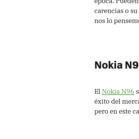
época. Pueden 
carencias o s
nos lo pensemo
Nokia N
El
Nokia N96
s
éxito del merc
pero en este c