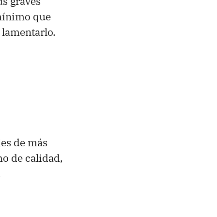
us graves
 mínimo que
 lamentarlo.
les de más
o de calidad,
.