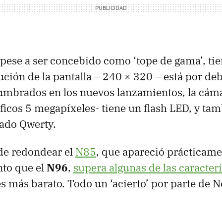
 pese a ser concebido como ‘tope de gama’, ti
ución de la pantalla – 240 × 320 – está por de
mbrados en los nuevos lanzamientos, la cáma
icos 5 megapíxeles- tiene un flash
LED
, y tam
lado Qwerty.
de redondear el
N85
, que apareció prácticame
o que el
N96
,
supera algunas de las caracterí
s más barato. Todo un ‘acierto’ por parte de N