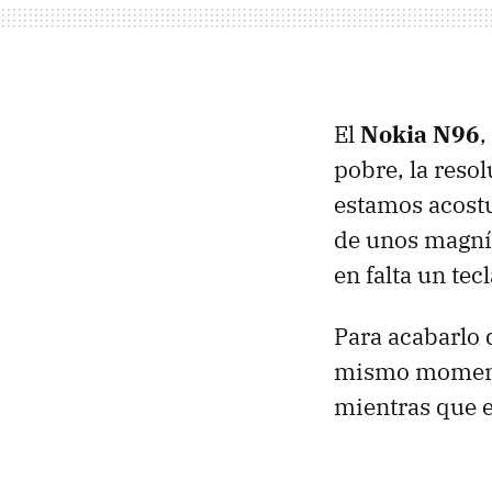
El
Nokia N96
,
pobre, la resol
estamos acostu
de unos magníf
en falta un tec
Para acabarlo 
mismo moment
mientras que e