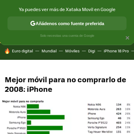
Ya puedes ver más de Xataka Movil en Google
CONECTIVIDAD
MÓVIL Y SOCIEDAD
APLICACIONES
COM
Añádenos como fuente preferida
Solo necesitas una cuenta de Google
×
HOY SE HABLA DE
Euro digital
Mundial
Móviles
Digi
iPhone 18 Pro
Mejor móvil para no comprarlo de
2008: iPhone