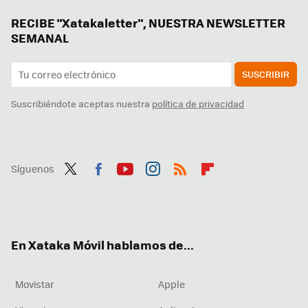
RECIBE "Xatakaletter", NUESTRA NEWSLETTER
SEMANAL
SUSCRIBIR
Suscribiéndote aceptas nuestra
política de privacidad
Síguenos
Twit
Fac
You
Inst
RSS
Flip
ter
ebo
tub
agr
boa
ok
e
am
rd
En Xataka Móvil hablamos de...
Movistar
Apple