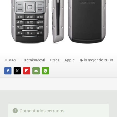
TEMAS
XatakaMovil
Otras
Apple
lo mejor de 2008
FACEBOOK
TWITTER
FLIPBOARD
E-
WHATSAPP
MAIL
Comentarios cerrados