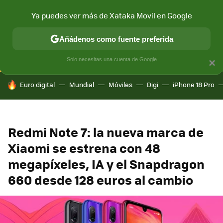
Ya puedes ver más de Xataka Movil en Google
CONECTIVIDAD
MÓVIL Y SOCIEDAD
APLICACIONES
COM
Añádenos como fuente preferida
Solo necesitas una cuenta de Google
×
HOY SE HABLA DE
Euro digital
Mundial
Móviles
Digi
iPhone 18 Pro
Redmi Note 7: la nueva marca de
Xiaomi se estrena con 48
megapíxeles, IA y el Snapdragon
660 desde 128 euros al cambio