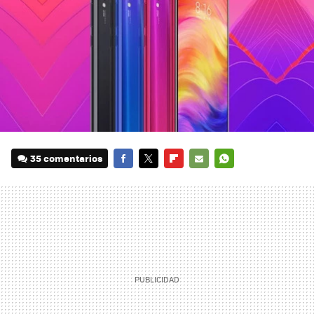
35 comentarios
FACEBOOK
TWITTER
FLIPBOARD
E-
WHATSAPP
MAIL