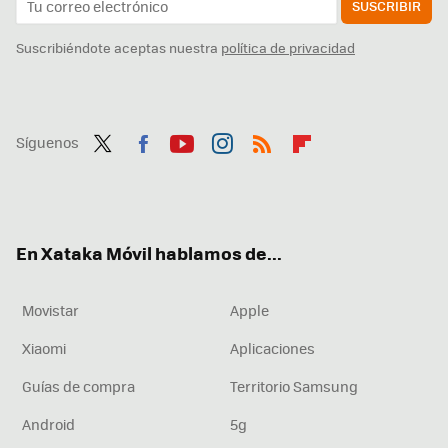
SUSCRIBIR
Suscribiéndote aceptas nuestra
política de privacidad
Síguenos
Twit
Fac
You
Inst
RSS
Flip
ter
ebo
tub
agr
boa
ok
e
am
rd
En Xataka Móvil hablamos de...
Movistar
Apple
Xiaomi
Aplicaciones
Guías de compra
Territorio Samsung
Android
5g