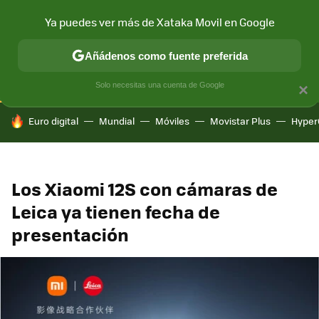
Ya puedes ver más de Xataka Movil en Google
CONECTIVIDAD
MÓVIL Y SOCIEDAD
APLICACIONES
COM
Añádenos como fuente preferida
Solo necesitas una cuenta de Google
×
HOY SE HABLA DE
Euro digital
Mundial
Móviles
Movistar Plus
Hyper
Los Xiaomi 12S con cámaras de
Leica ya tienen fecha de
presentación