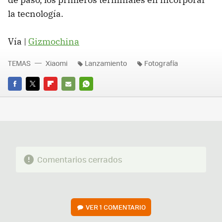
la tecnología.
Vía |
Gizmochina
TEMAS
Xiaomi
Lanzamiento
Fotografía
FACEBOOK
TWITTER
FLIPBOARD
E-
WHATSAPP
MAIL
Comentarios cerrados
VER
1 COMENTARIO