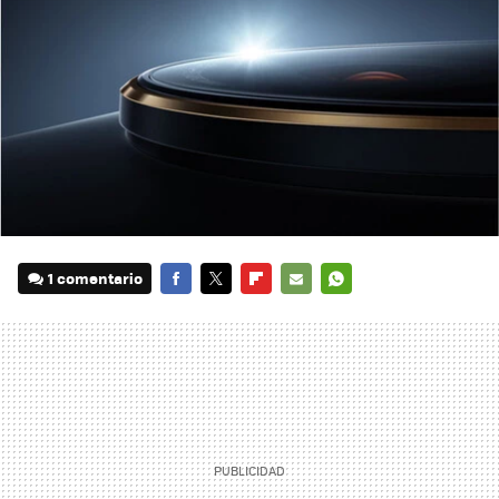
1 comentario
FACEBOOK
TWITTER
FLIPBOARD
E-
WHATSAPP
MAIL