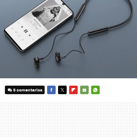
5 comentarios
FACEBOOK
TWITTER
FLIPBOARD
E-
WHATSAPP
MAIL