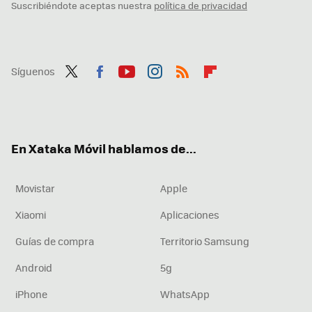
Suscribiéndote aceptas nuestra
política de privacidad
Síguenos
Twit
Fac
You
Inst
RSS
Flip
ter
ebo
tub
agr
boa
ok
e
am
rd
En Xataka Móvil hablamos de...
Movistar
Apple
Xiaomi
Aplicaciones
Guías de compra
Territorio Samsung
Android
5g
iPhone
WhatsApp