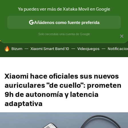
Ya puedes ver más de Xataka Movil en Google
CONECTIVIDAD
MÓVIL Y SOCIEDAD
APLICACIONES
COM
Añádenos como fuente preferida
Solo necesitas una cuenta de Google
×
HOY SE HABLA DE
Bizum
Xiaomi Smart Band 10
Videojuegos
Notificaci
Xiaomi hace oficiales sus nuevos
auriculares "de cuello": prometen
9h de autonomía y latencia
adaptativa