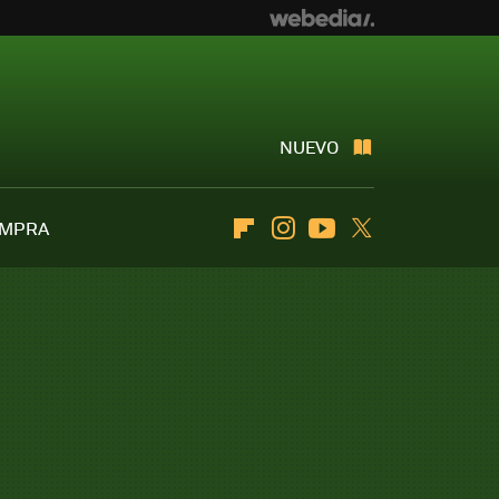
NUEVO
OMPRA
Flipboard
Instagram
Youtube
Twitter