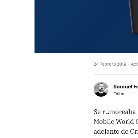
24 Febrero 2019
Act
Samuel F
Editor
Se rumoreaba q
Mobile World C
adelanto de C