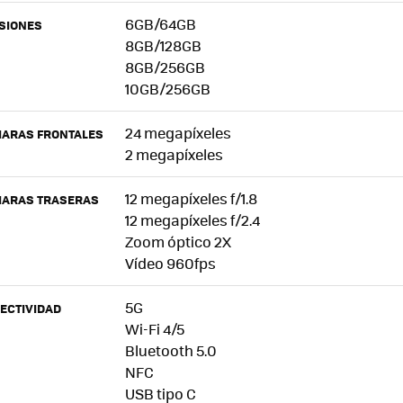
6GB/64GB
SIONES
8GB/128GB
8GB/256GB
10GB/256GB
24 megapíxeles
ARAS FRONTALES
2 megapíxeles
12 megapíxeles f/1.8
ARAS TRASERAS
12 megapíxeles f/2.4
Zoom óptico 2X
Vídeo 960fps
5G
ECTIVIDAD
Wi-Fi 4/5
Bluetooth 5.0
NFC
USB tipo C