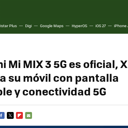
istar Plus
Digi
Google Maps
HyperOS
iOS 27
iPhone 
i Mi MIX 3 5G es oficial, 
a su móvil con pantalla
ble y conectividad 5G
FACEBOOK
TWITTER
FLIPBOARD
E-