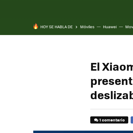
HOY SE HABLA DE
Móviles
Huawei
Mov
El Xiaom
present
desliza
1 comentario