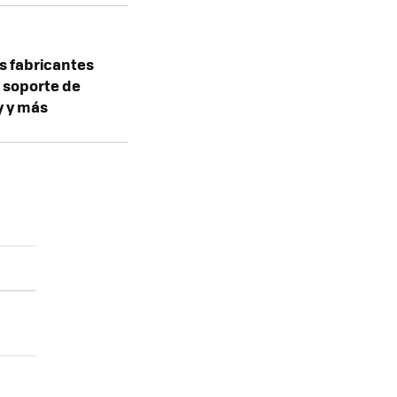
os fabricantes
 soporte de
y y más