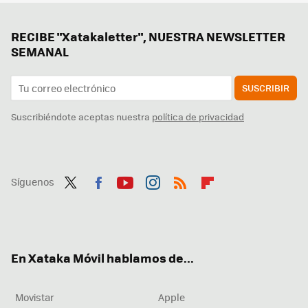
RECIBE "Xatakaletter", NUESTRA NEWSLETTER
SEMANAL
SUSCRIBIR
Suscribiéndote aceptas nuestra
política de privacidad
Síguenos
Twit
Fac
You
Inst
RSS
Flip
ter
ebo
tub
agr
boa
ok
e
am
rd
En Xataka Móvil hablamos de...
Movistar
Apple