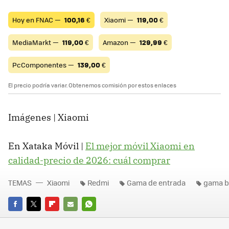
Hoy en FNAC —
100,16
€
Xiaomi —
119,00
€
MediaMarkt —
119,00
€
Amazon —
129,99
€
PcComponentes —
139,00
€
El precio podría variar. Obtenemos comisión por estos enlaces
Imágenes | Xiaomi
En Xataka Móvil |
El mejor móvil Xiaomi en
calidad-precio de 2026: cuál comprar
TEMAS
Xiaomi
Redmi
Gama de entrada
gama b
FACEBOOK
TWITTER
FLIPBOARD
E-
WHATSAPP