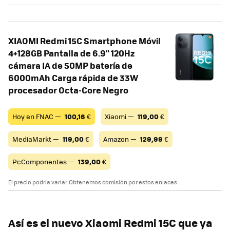
XIAOMI Redmi 15C Smartphone Móvil
4+128GB Pantalla de 6.9" 120Hz
cámara IA de 50MP batería de
6000mAh Carga rápida de 33W
procesador Octa-Core Negro
Hoy en FNAC —
100,16
€
Xiaomi —
119,00
€
MediaMarkt —
119,00
€
Amazon —
129,99
€
PcComponentes —
139,00
€
El precio podría variar. Obtenemos comisión por estos enlaces
Así es el nuevo Xiaomi Redmi 15C que ya