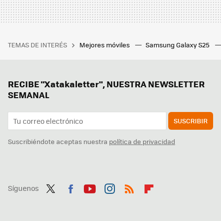
TEMAS DE INTERÉS
Mejores móviles
Samsung Galaxy S25
RECIBE "Xatakaletter", NUESTRA NEWSLETTER
SEMANAL
SUSCRIBIR
Suscribiéndote aceptas nuestra
política de privacidad
Síguenos
Twit
Fac
You
Inst
RSS
Flip
ter
ebo
tub
agr
boa