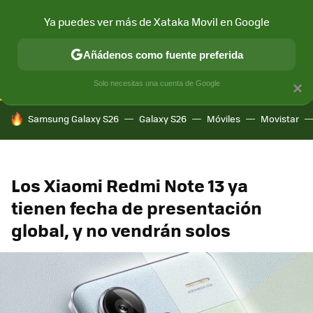
Ya puedes ver más de Xataka Movil en Google
CONECTIVIDAD
MÓVIL Y SOCIEDAD
APLICACIONES
COM
Añádenos como fuente preferida
Solo necesitas una cuenta de Google
×
HOY SE HABLA DE
Samsung Galaxy S26
Galaxy S26
Móviles
Movistar
Los Xiaomi Redmi Note 13 ya
tienen fecha de presentación
global, y no vendrán solos