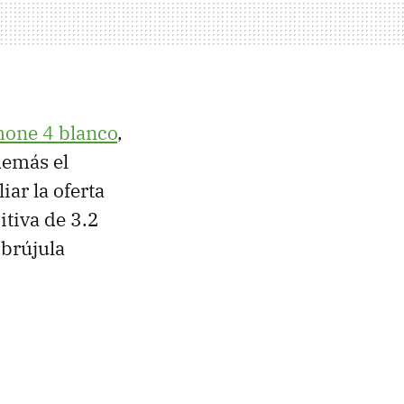
hone 4 blanco
,
demás el
ar la oferta
tiva de 3.2
 brújula