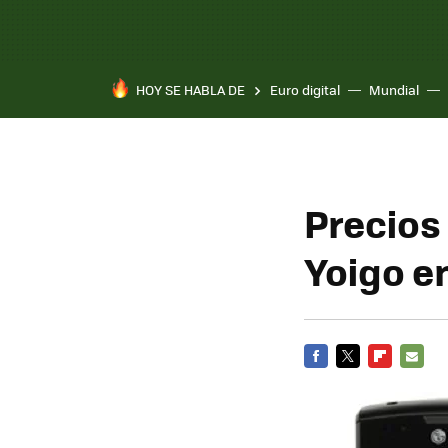
HOY SE HABLA DE
Euro digital
Mundial
Precios
Yoigo e
FACEBOOK
TWITTER
FLIPBOARD
E-
MAIL