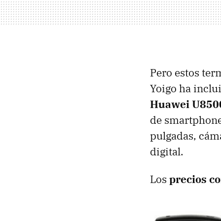
Pero estos term
Yoigo ha inclu
Huawei U850
de smartphones
pulgadas, cám
digital.
Los
precios c