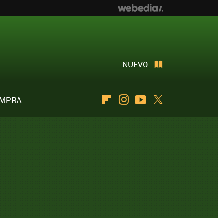
NUEVO
OMPRA
Flipboard
Instagram
Youtube
Twitter