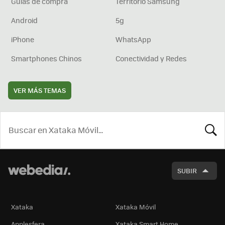
Guías de compra
Territorio Samsung
Android
5g
iPhone
WhatsApp
Smartphones Chinos
Conectividad y Redes
VER MÁS TEMAS
BUSCA
SUBIR
Xataka
Xataka Móvil
Applesfera
Xataka Smart Home