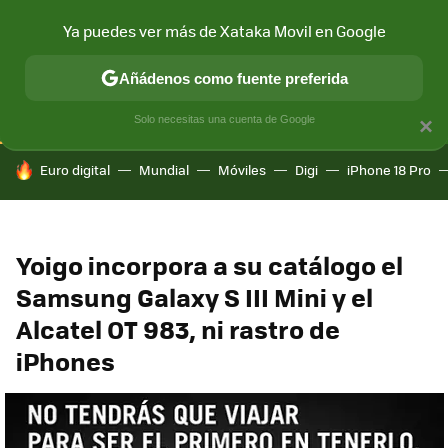
Ya puedes ver más de Xataka Movil en Google
CONECTIVIDAD
MÓVIL Y SOCIEDAD
APLICACIONES
COM
Añádenos como fuente preferida
Solo necesitas una cuenta de Google
×
HOY SE HABLA DE
Euro digital
Mundial
Móviles
Digi
iPhone 18 Pro
Yoigo incorpora a su catálogo el
Samsung Galaxy S III Mini y el
Alcatel OT 983, ni rastro de
iPhones