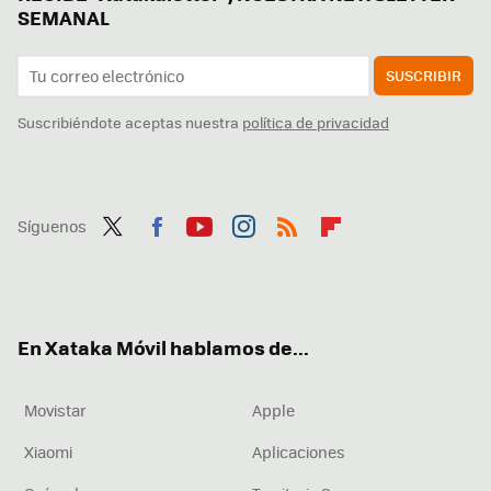
SEMANAL
SUSCRIBIR
Suscribiéndote aceptas nuestra
política de privacidad
Síguenos
Twit
Fac
You
Inst
RSS
Flip
ter
ebo
tub
agr
boa
ok
e
am
rd
En Xataka Móvil hablamos de...
Movistar
Apple
Xiaomi
Aplicaciones