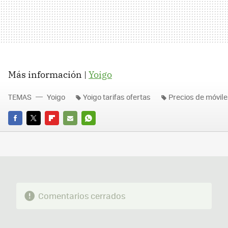
Más información |
Yoigo
TEMAS
Yoigo
Yoigo tarifas ofertas
Precios de móvil
FACEBOOK
TWITTER
FLIPBOARD
E-
WHATSAPP
MAIL
Comentarios cerrados