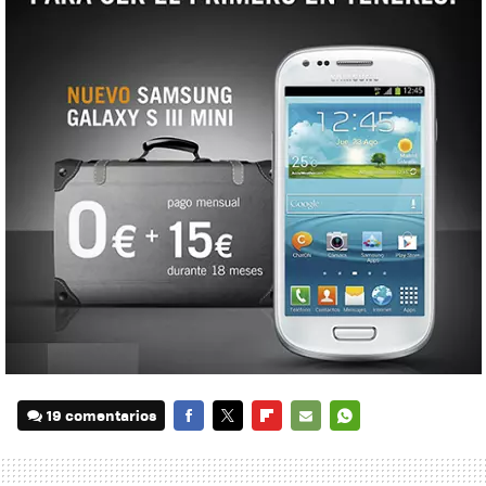
19 comentarios
FACEBOOK
TWITTER
FLIPBOARD
E-
WHATSAPP
MAIL