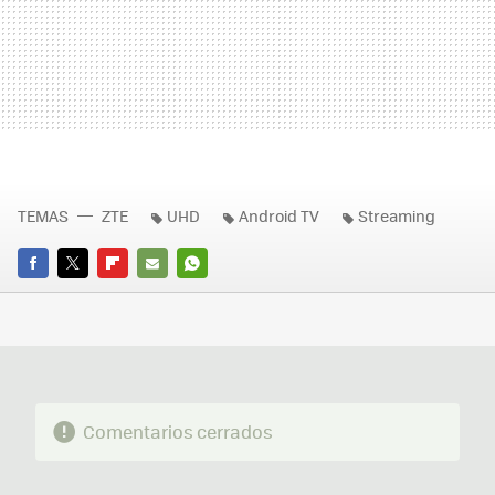
TEMAS
ZTE
UHD
Android TV
Streaming
FACEBOOK
TWITTER
FLIPBOARD
E-
WHATSAPP
MAIL
Comentarios cerrados