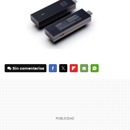
Sin comentarios
FACEBOOK
TWITTER
FLIPBOARD
E-
WHATSAPP
MAIL