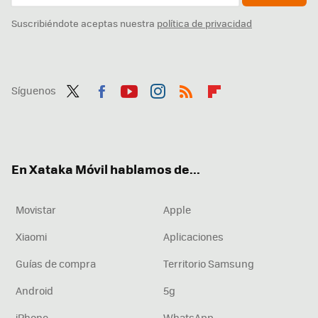
Suscribiéndote aceptas nuestra
política de privacidad
Síguenos
Twit
Fac
You
Inst
RSS
Flip
ter
ebo
tub
agr
boa
ok
e
am
rd
En Xataka Móvil hablamos de...
Movistar
Apple
Xiaomi
Aplicaciones
Guías de compra
Territorio Samsung
Android
5g
iPhone
WhatsApp