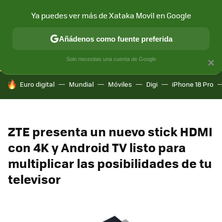
Ya puedes ver más de Xataka Movil en Google
CONECTIVIDAD
MÓVIL Y SOCIEDAD
APLICACIONES
COM
Añádenos como fuente preferida
Solo necesitas una cuenta de Google
×
HOY SE HABLA DE
Euro digital
Mundial
Móviles
Digi
iPhone 18 Pro
ZTE presenta un nuevo stick HDMI
con 4K y Android TV listo para
multiplicar las posibilidades de tu
televisor