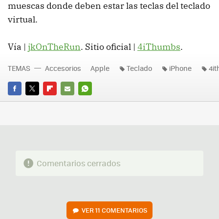
muescas donde deben estar las teclas del teclado
virtual.
Vía |
jkOnTheRun
. Sitio oficial |
4iThumbs
.
TEMAS
Accesorios
Apple
Teclado
iPhone
4i
FACEBOOK
TWITTER
FLIPBOARD
E-
WHATSAPP
MAIL
Comentarios cerrados
VER
11 COMENTARIOS