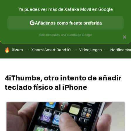
Ya puedes ver más de Xataka Movil en Google
CONECTIVIDAD
MÓVIL Y SOCIEDAD
APLICACIONES
COM
Añádenos como fuente preferida
Solo necesitas una cuenta de Google
×
HOY SE HABLA DE
Bizum
Xiaomi Smart Band 10
Videojuegos
Notificaci
4iThumbs, otro intento de añadir
teclado físico al iPhone