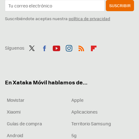
SUSCRIBIR
Suscribiéndote aceptas nuestra
política de privacidad
Síguenos
Twit
Fac
You
Inst
RSS
Flip
ter
ebo
tub
agr
boa
ok
e
am
rd
En Xataka Móvil hablamos de...
Movistar
Apple
Xiaomi
Aplicaciones
Guías de compra
Territorio Samsung
Android
5g