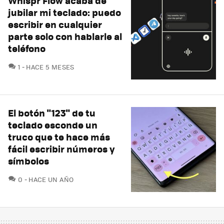
Whispr Flow acaba de
jubilar mi teclado: puedo
escribir en cualquier
parte solo con hablarle al
teléfono
COMENTARIOS
1
HACE 5 MESES
El botón "123" de tu
teclado esconde un
truco que te hace más
fácil escribir números y
símbolos
COMENTARIOS
0
HACE UN AÑO