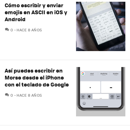
Cómo escribir y enviar
emojis en ASCII en iOS y
Android
COMENTARIOS
0
HACE 8 AÑOS
Así puedes escribir en
Morse desde el iPhone
con el teclado de Google
COMENTARIOS
0
HACE 8 AÑOS