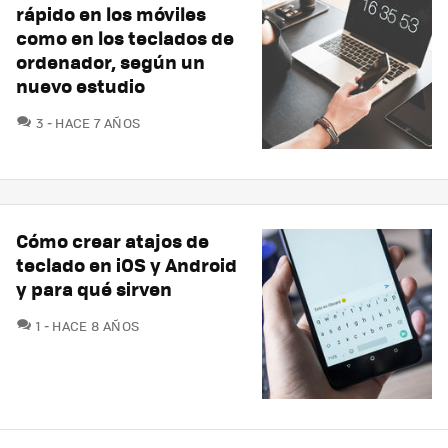
rápido en los móviles
como en los teclados de
ordenador, según un
nuevo estudio
COMENTARIOS
3
HACE 7 AÑOS
Cómo crear atajos de
teclado en iOS y Android
y para qué sirven
COMENTARIOS
1
HACE 8 AÑOS