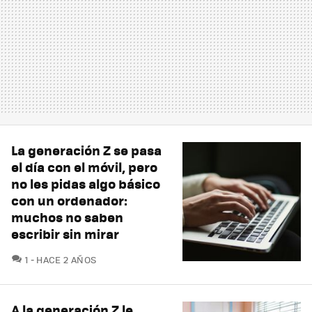
La generación Z se pasa
el día con el móvil, pero
no les pidas algo básico
con un ordenador:
muchos no saben
escribir sin mirar
COMENTARIOS
1
HACE 2 AÑOS
A la generación Z le