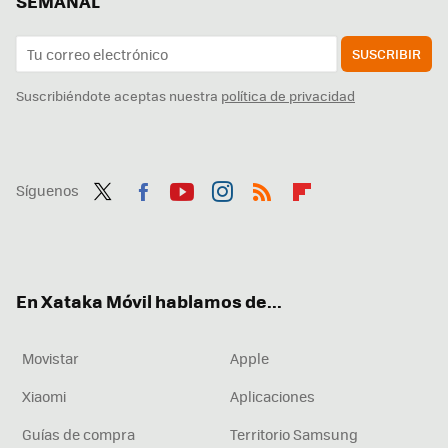
SEMANAL
SUSCRIBIR
Suscribiéndote aceptas nuestra
política de privacidad
Síguenos
Twit
Fac
You
Inst
RSS
Flip
ter
ebo
tub
agr
boa
ok
e
am
rd
En Xataka Móvil hablamos de...
Movistar
Apple
Xiaomi
Aplicaciones
Guías de compra
Territorio Samsung