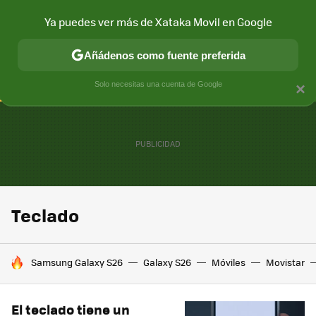
Ya puedes ver más de Xataka Movil en Google
CONECTIVIDAD
MÓVIL Y SOCIEDAD
APLICACIONES
COM
Añádenos como fuente preferida
Solo necesitas una cuenta de Google
×
Teclado
HOY SE HABLA DE
Samsung Galaxy S26
Galaxy S26
Móviles
Movistar
El teclado tiene un