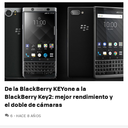
De la BlackBerry KEYone a la
BlackBerry Key2: mejor rendimiento y
el doble de cámaras
COMENTARIOS
6
HACE 8 AÑOS