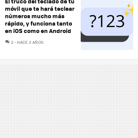
El truco del teclado de tu
móvil que te hará teclear
números mucho más
rápido, y funciona tanto
en iOS como en Android
COMENTARIOS
2
HACE 2 AÑOS