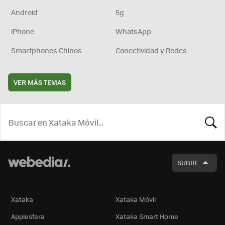
Android
5g
iPhone
WhatsApp
Smartphones Chinos
Conectividad y Redes
VER MÁS TEMAS
BUSCA
SUBIR
Xataka
Xataka Móvil
Applesfera
Xataka Smart Home