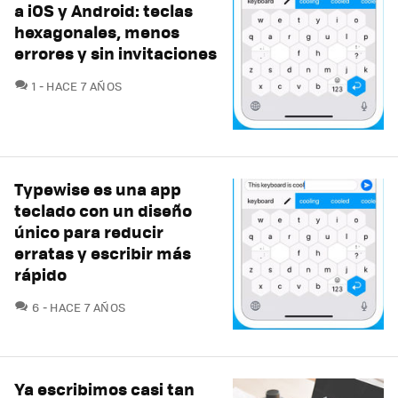
a iOS y Android: teclas
hexagonales, menos
errores y sin invitaciones
COMENTARIOS
1
HACE 7 AÑOS
Typewise es una app
teclado con un diseño
único para reducir
erratas y escribir más
rápido
COMENTARIOS
6
HACE 7 AÑOS
Ya escribimos casi tan