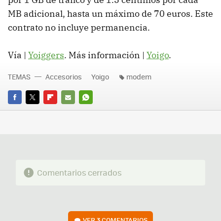
MB adicional, hasta un máximo de 70 euros. Este
contrato no incluye permanencia.
Vía |
Yoiggers
. Más información |
Yoigo
.
TEMAS
Accesorios
Yoigo
modem
FACEBOOK
TWITTER
FLIPBOARD
E-
WHATSAPP
MAIL
Comentarios cerrados
VER
3 COMENTARIOS