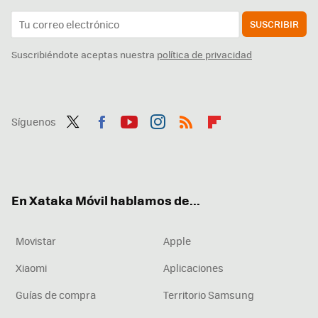
SUSCRIBIR
Suscribiéndote aceptas nuestra
política de privacidad
Síguenos
Twit
Fac
You
Inst
RSS
Flip
ter
ebo
tub
agr
boa
ok
e
am
rd
En Xataka Móvil hablamos de...
Movistar
Apple
Xiaomi
Aplicaciones
Guías de compra
Territorio Samsung