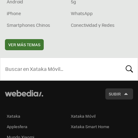
Android
5g
iPhone
WhatsApp
Smartphones Chinos
Conectividad y Redes
VER MÁS TEMAS
BUSCA
SUBIR
Xataka
Xataka Móvil
Applesfera
Xataka Smart Home
Mundo Xiaomi