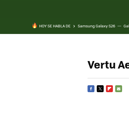
HOY SE HABLA DE
Samsung Galaxy S26
Ga
Vertu Ae
FACEBOOK
TWITTER
FLIPBOARD
E-
MAIL