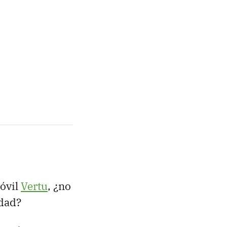
móvil
Vertu
, ¿no
rdad?