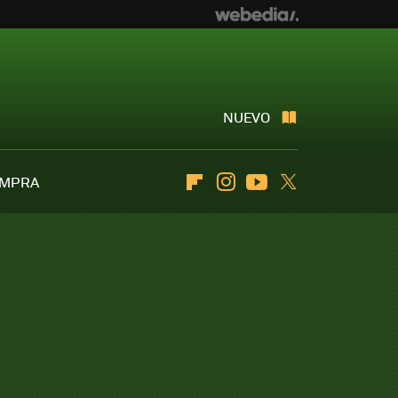
NUEVO
OMPRA
Flipboard
Instagram
Youtube
Twitter