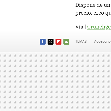
Dispone de un
precio, creo 
Vía |
Crunchge
TEMAS
Accesorio
FACEBOOK
TWITTER
FLIPBOARD
E-
MAIL