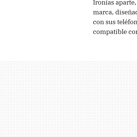
Ironías aparte,
marca, diseñad
con sus teléfo
compatible co