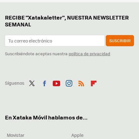
RECIBE "Xatakaletter", NUESTRA NEWSLETTER
SEMANAL
SUSCRIBIR
Suscribiéndote aceptas nuestra
política de privacidad
Síguenos
Twit
Fac
You
Inst
RSS
Flip
ter
ebo
tub
agr
boa
ok
e
am
rd
En Xataka Móvil hablamos de...
Movistar
Apple