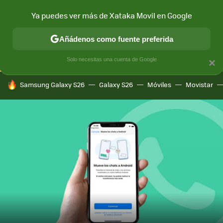
Ya puedes ver más de Xataka Movil en Google
CONECTIVIDAD
MÓVIL Y SOCIEDAD
APLICACIONES
COM
Añádenos como fuente preferida
Solo necesitas una cuenta de Google
×
HOY SE HABLA DE
Samsung Galaxy S26
Galaxy S26
Móviles
Movistar