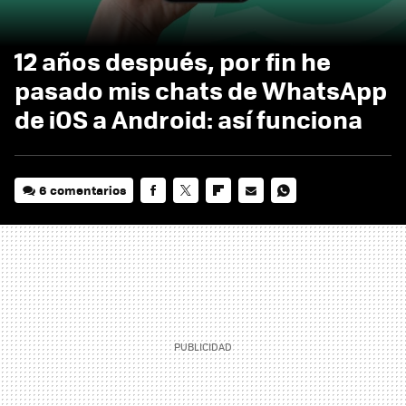
12 años después, por fin he
pasado mis chats de WhatsApp
de iOS a Android: así funciona
6 comentarios
FACEBOOK
TWITTER
FLIPBOARD
E-
WHATSAPP
MAIL