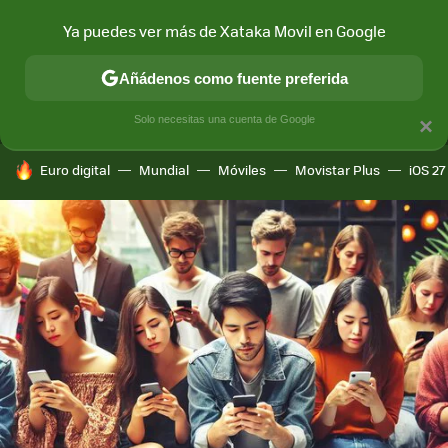
Ya puedes ver más de Xataka Movil en Google
MENÚ
NUEVO
Añádenos como fuente preferida
CONECTIVIDAD
MÓVIL Y SOCIEDAD
APLICACIONES
COM
Solo necesitas una cuenta de Google
×
HOY SE HABLA DE
Euro digital
Mundial
Móviles
Movistar Plus
iOS 27