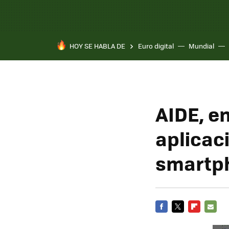
HOY SE HABLA DE
Euro digital
Mundial
Pixel 10a
AIDE, e
aplicac
smartp
FACEBOOK
TWITTER
FLIPBOARD
E-