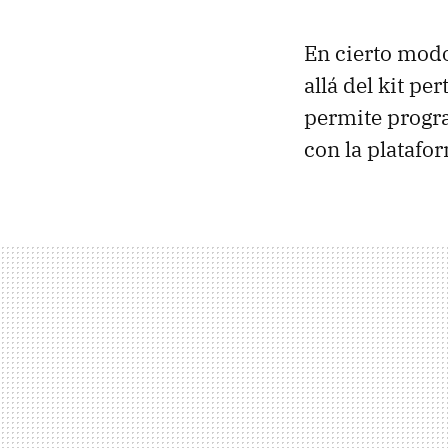
En cierto mod
allá del kit p
permite progr
con la platafo