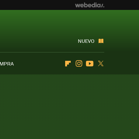
NUEVO
OMPRA
Flipboard
Instagram
Youtube
Twitter