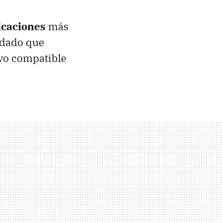
icaciones
más
, dado que
vo compatible