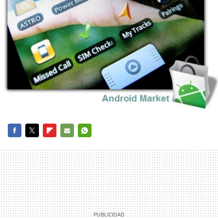
FACEBOOK
TWITTER
FLIPBOARD
E-
WHATSAPP
MAIL