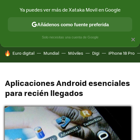
Ya puedes ver más de Xataka Movil en Google
MENÚ
NUEVO
Añádenos como fuente preferida
CONECTIVIDAD
MÓVIL Y SOCIEDAD
APLICACIONES
COM
Solo necesitas una cuenta de Google
×
HOY SE HABLA DE
Euro digital
Mundial
Móviles
Digi
iPhone 18 Pro
Aplicaciones Android esenciales
para recién llegados