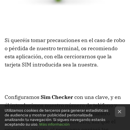
Si queréis tomar precauciones en el caso de robo
o pérdida de nuestro terminal, os recomiendo
esta aplicación, con ella cerciorarnos que la
tarjeta
SIM
introducida sea la nuestra.
Configuramos
Sim Checker
con una clave, y en
él introducimos nuestro número de teléfono y
Utilizamos cookies de terceros para generar estadísticas
correo electrónico, de forma que si nuestro
de audiencia y mostrar publicidad personalizada
analizando tu navegación. Si sigues navegando estarás
terminal se enciende con otra
SIM
, sin que el
aceptando su uso.
Más información
usuario se entere, el programa enviará las