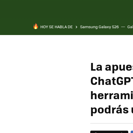
HOY SE HABLA DE
Samsung Galaxy S26
Ga
La apue
ChatGPT
herrami
podrás 