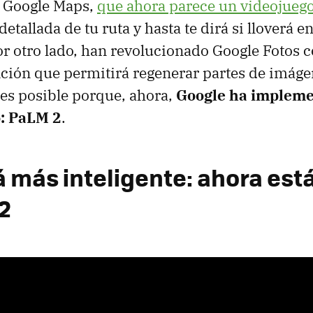
s Google Maps,
que ahora parece un videojueg
etallada de tu ruta y hasta te dirá si lloverá 
Por otro lado, han revolucionado Google Fotos 
nción que permitirá regenerar partes de imágen
o es posible porque, ahora,
Google ha implem
: PaLM 2
.
á más inteligente: ahora est
2