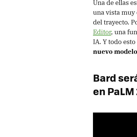
Una de ellas e
una vista muy d
del trayecto. 
Editor
, una fu
IA. Y todo est
nuevo modelo
Bard ser
en PaLM 