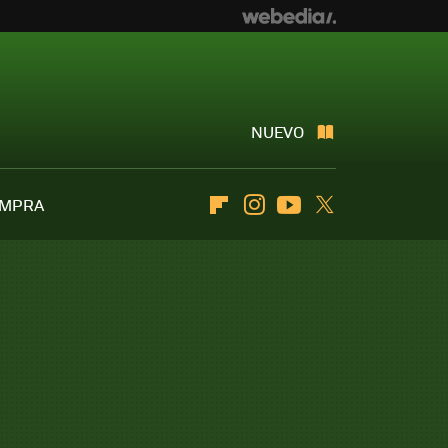
NUEVO
OMPRA
Flipboard
Instagram
Youtube
Twitter