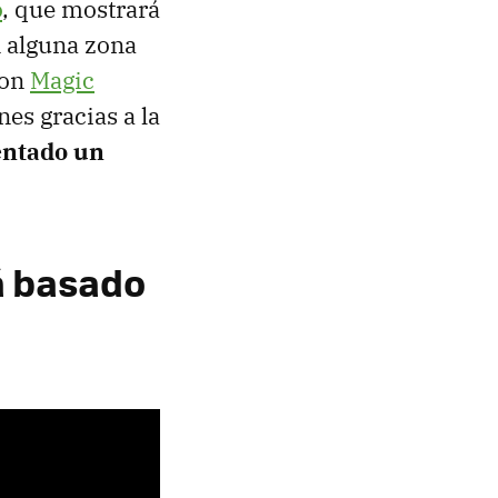
o
, que mostrará
en alguna zona
con
Magic
es gracias a la
entado un
á basado