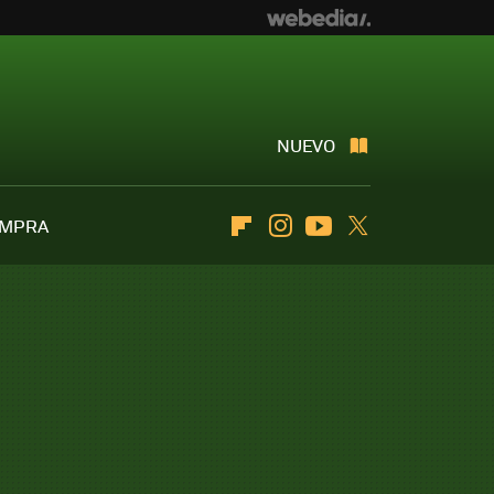
NUEVO
OMPRA
Flipboard
Instagram
Youtube
Twitter