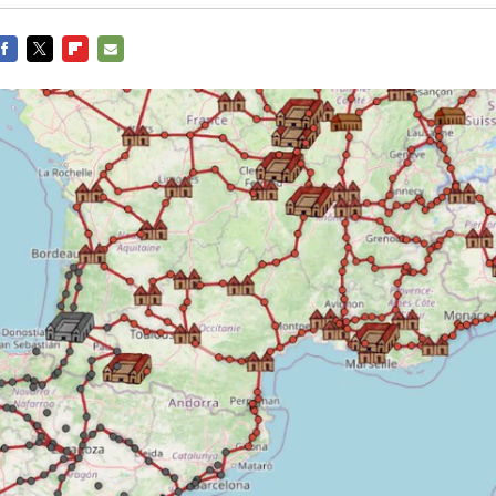
FACEBOOK
TWITTER
FLIPBOARD
E-
MAIL