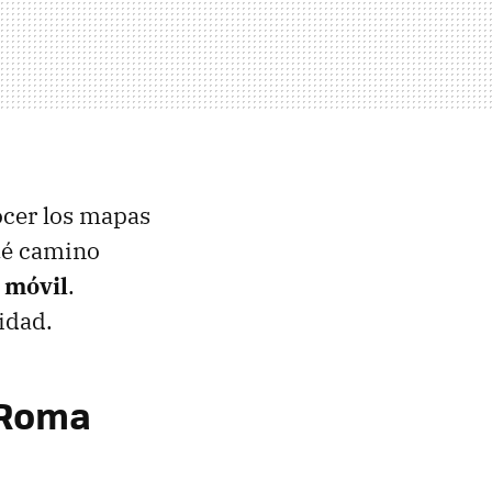
ocer los mapas
ué camino
 móvil
.
idad.
a Roma