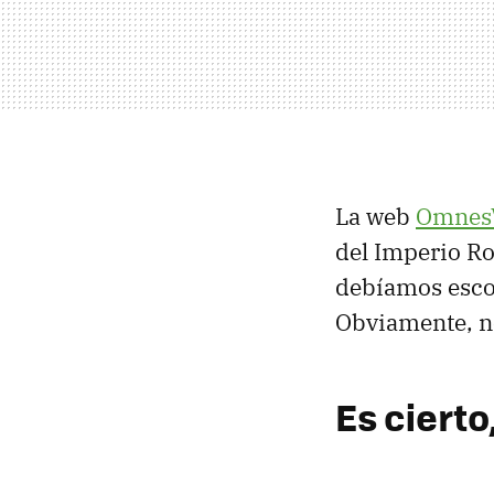
La web
Omnes
del Imperio Ro
debíamos esco
Obviamente, no
Es ciert