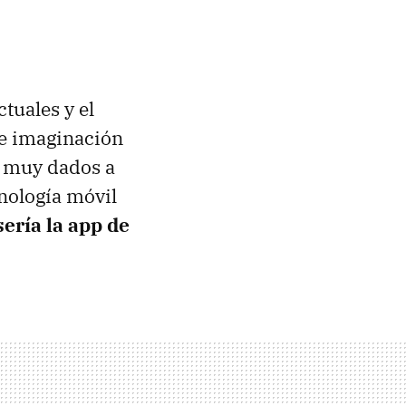
ctuales y el
de imaginación
n muy dados a
cnología móvil
ería la app de