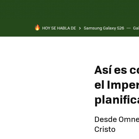
HOY SE HABLA DE
Samsung Galaxy S26
Ga
Así es 
el Impe
planific
Desde Omnes
Cristo