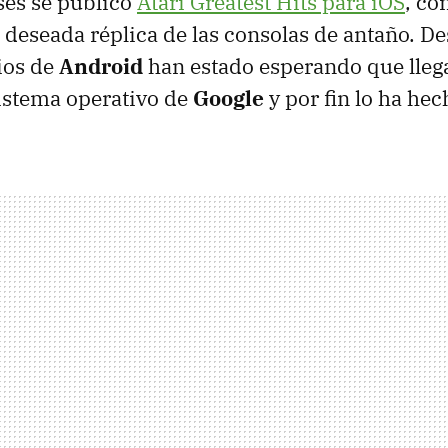
es se publicó
Atari Greatest Hits para iOS
, co
deseada réplica de las consolas de antaño. D
ios de
Android
han estado esperando que lleg
sistema operativo de
Google
y por fin lo ha hec