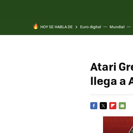
HOY SE HABLA DE
Euro digital
Mundial
Atari Gr
llega a
FACEBOOK
TWITTER
FLIPBOARD
E-
MAIL