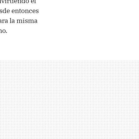
nvirtiendo el
esde entonces
ara la misma
ho.