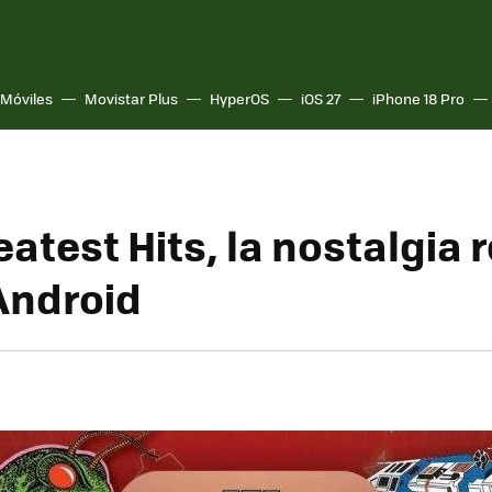
Móviles
Movistar Plus
HyperOS
iOS 27
iPhone 18 Pro
eatest Hits, la nostalgia 
 Android