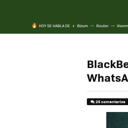
HOY SE HABLA DE
Bizum
Router
Xiaom
BlackBe
WhatsAp
25 comentarios