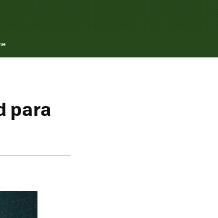
ne
d para