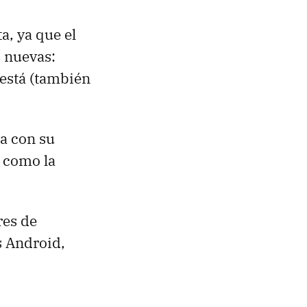
a, ya que el
s nuevas:
 está (también
sa con su
, como la
res de
s Android,