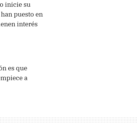
o inicie su
e han puesto en
ienen interés
ión es que
empiece a