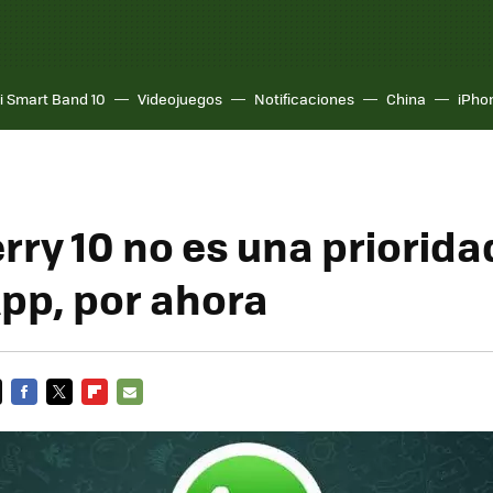
i Smart Band 10
Videojuegos
Notificaciones
China
iPho
rry 10 no es una priorida
p, por ahora
FACEBOOK
TWITTER
FLIPBOARD
E-
MAIL