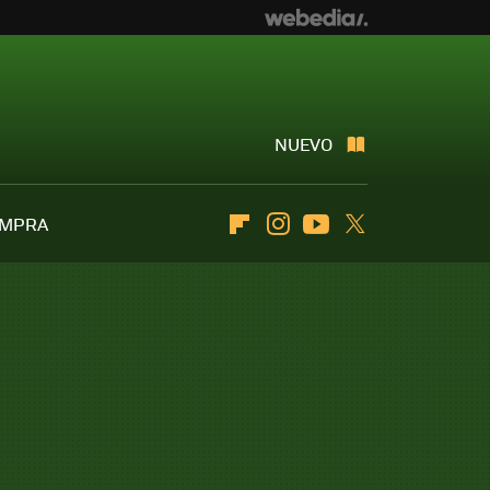
NUEVO
OMPRA
Flipboard
Instagram
Youtube
Twitter