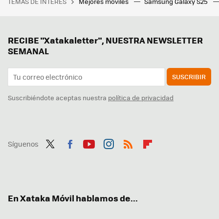
TEMAS DE INTERÉS
Mejores móviles
Samsung Galaxy S25
RECIBE "Xatakaletter", NUESTRA NEWSLETTER
SEMANAL
SUSCRIBIR
Suscribiéndote aceptas nuestra
política de privacidad
Síguenos
Twit
Fac
You
Inst
RSS
Flip
ter
ebo
tub
agr
boa
ok
e
am
rd
En Xataka Móvil hablamos de...