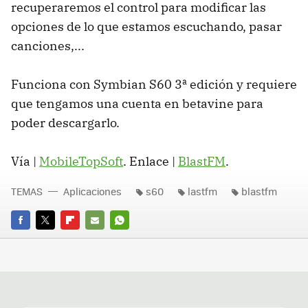
recuperaremos el control para modificar las
opciones de lo que estamos escuchando, pasar
canciones,...
Funciona con Symbian S60 3ª edición y requiere
que tengamos una cuenta en betavine para
poder descargarlo.
Vía |
MobileTopSoft
. Enlace |
BlastFM
.
TEMAS
Aplicaciones
s60
lastfm
blastfm
FACEBOOK
TWITTER
FLIPBOARD
E-
WHATSAPP
MAIL