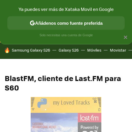
Ya puedes ver más de Xataka Movil en Google
CONECTIVIDAD
MÓVIL Y SOCIEDAD
APLICACIONES
COM
Añádenos como fuente preferida
Solo necesitas una cuenta de Google
×
HOY SE HABLA DE
Samsung Galaxy S26
Galaxy S26
Móviles
Movistar
BlastFM, cliente de Last.FM para
S60