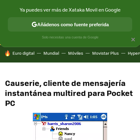
Ya puedes ver más de Xataka Movil en Google
CONECTIVIDAD
MÓVIL Y SOCIEDAD
APLICACIONES
COM
Añádenos como fuente preferida
Solo necesitas una cuenta de Google
×
HOY SE HABLA DE
Euro digital
Mundial
Móviles
Movistar Plus
Hyper
Causerie, cliente de mensajería
instantánea multired para Pocket
PC