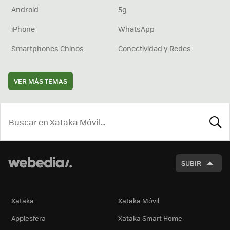
Android
5g
iPhone
WhatsApp
Smartphones Chinos
Conectividad y Redes
VER MÁS TEMAS
BUSCA
SUBIR
Xataka
Xataka Móvil
Applesfera
Xataka Smart Home